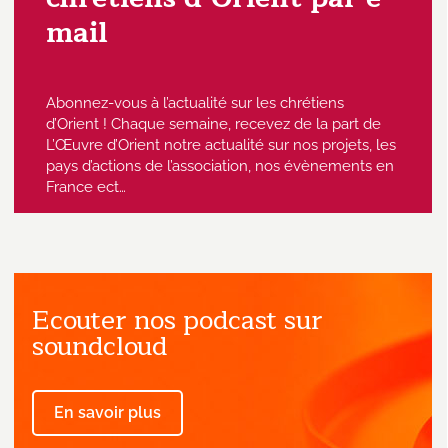
mail
Abonnez-vous à l’actualité sur les chrétiens
d’Orient ! Chaque semaine, recevez de la part de
L’Œuvre d’Orient notre actualité sur nos projets, les
pays d’actions de l’association, nos évènements en
France ect…
Ecouter nos podcast sur
J'accepte de recevoir des emails
provenant de l'Œuvre d'Orient.
soundcloud
En savoir plus