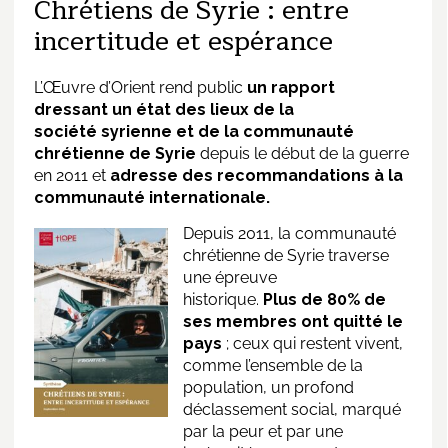
Chrétiens de Syrie : entre
incertitude et espérance
L’Œuvre d’Orient rend public
un rapport
dressant un état
de
s lieux
de
la
société
syrie
nne et
de
la communauté
chrétienne
de
Syrie
de
puis le début
de
la guerre
en 2011 et
adresse des recommandations à la
communauté internationale.
De
puis 2011, la communauté
chrétienne
de
Syrie
traverse
une épreuve
historique.
Plus
de
80%
de
ses membres ont quitté le
pays
; ceux qui restent vivent,
comme l’ensemble
de
la
population, un profond
déclassement social, marqué
par la peur et par une