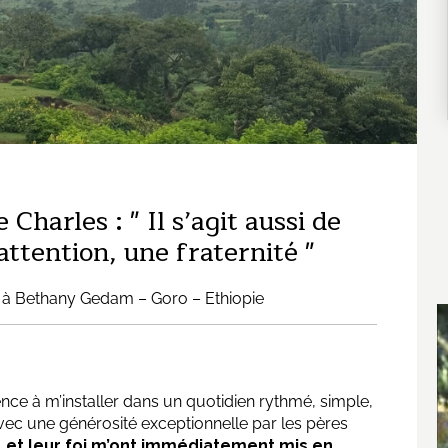
Charles : " Il s’agit aussi de
ttention, une fraternité "
on à Bethany Gedam – Goro – Ethiopie
ce à m’installer dans un quotidien rythmé, simple,
avec une générosité exceptionnelle par les pères
re, et leur foi m’ont immédiatement mis en