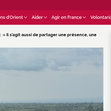
ns d’Orient
Aider
Agir en France
Volontari
: » Il s’agit aussi de partager une présence, une