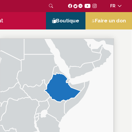
FR
at
Boutique
Faire un don