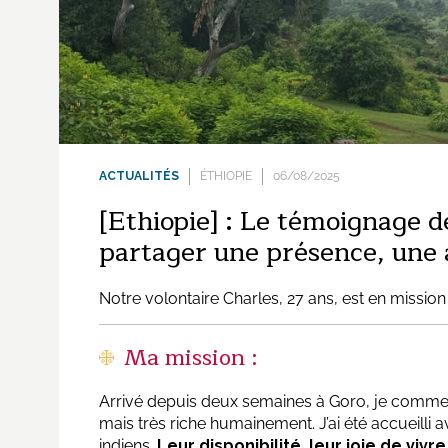
ACTUALITÉS
ÉTHIOPIE
06/08/2025
[Ethiopie] : Le témoignage de 
partager une présence, une a
Notre volontaire Charles, 27 ans, est en missi
Ma mission :
Arrivé depuis deux semaines à Goro, je commen
mais très riche humainement. J’ai été accueilli 
indiens.
Leur disponibilité, leur joie de viv