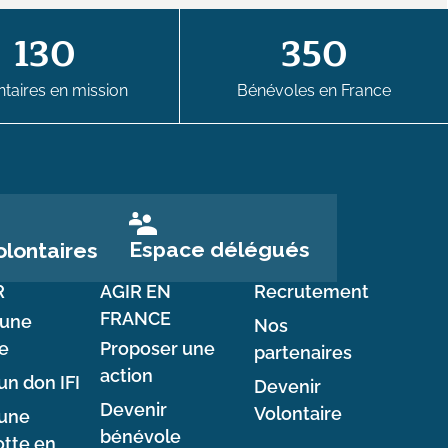
130
350
taires en mission
Bénévoles en France
Espace délégués
lontaires
R
AGIR EN
Recrutement
FRANCE
 une
Nos
e
Proposer une
partenaires
action
un don IFI
Devenir
Devenir
Volontaire
 une
bénévole
tte en