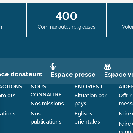
400
n
Communautés religieuses
Volon
ace donateurs
Espace vo
Espace presse
ACTIONS
NOUS
EN ORIENT
AIDE
CONNAÎTRE
rojets
Situation par
Offrir
Nos missions
pays
mess
sations
Nos
Églises
Faire 
publications
orientales
Faire
cagno