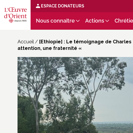
ESPACE DONATEURS
Nous connaître
Actions
Chrétie
Accueil
/
[Ethiopie] : Le témoignage de Charles 
attention, une fraternité «