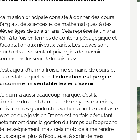
Ma mission principale consiste à donner des cours
d’anglais, de sciences et de mathématiques à des
élèves âgés de 10 à 24 ans. Cela représente un vrai
défi, à la fois en termes de contenu pédagogique et
d’adaptation aux niveaux variés. Les élèves sont
touchants et se sentent privilégiés de m’avoir
comme professeur. Je le suis aussi.
C’est aujourd’hui ma troisième semaine de cours et
je constate à quel point
l’éducation est perçue
ici comme un véritable levier d’avenir.
Ce qui m’a aussi beaucoup marqué, c’est la
simplicité du quotidien : peu de moyens matériels,
mais une très grande chaleur humaine. Le contraste
avec ce que je vis en France est parfois déroutant,
notamment dans la gestion du temps ou l’approche
de l’enseignement, mais cela m’oblige à me rendre
plus souple, plus à l’écoute, et à sortir de mes