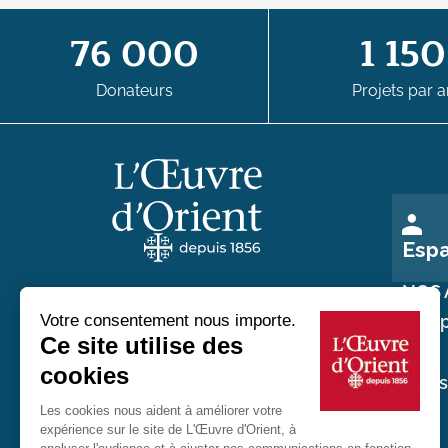
76 000
1 150
Donateurs
Projets par a
Esp
NOS 
Nos p
Au service des chrétiens d'Orient
Nos
réali
20 rue du Regard 75006 Paris
01 45 48 54 46