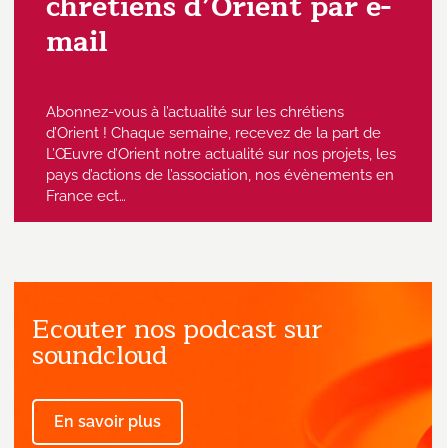
chrétiens d’Orient par e-
mail
Abonnez-vous à l’actualité sur les chrétiens
d’Orient ! Chaque semaine, recevez de la part de
L’Œuvre d’Orient notre actualité sur nos projets, les
pays d’actions de l’association, nos évènements en
France ect…
Ecouter nos podcast sur
J'accepte de recevoir des emails
provenant de l'Œuvre d'Orient.
soundcloud
En savoir plus