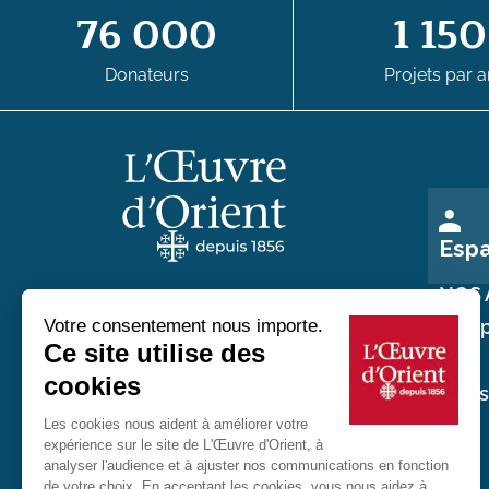
76 000
1 150
Donateurs
Projets par a
Esp
NOS 
Nos p
Au service des chrétiens d'Orient
Nos
réali
20 rue du Regard 75006 Paris
01 45 48 54 46
Contactez-nous