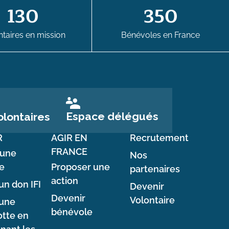
130
350
taires en mission
Bénévoles en France
Espace délégués
lontaires
R
AGIR EN
Recrutement
FRANCE
 une
Nos
e
Proposer une
partenaires
action
un don IFI
Devenir
Devenir
Volontaire
 une
bénévole
tte en