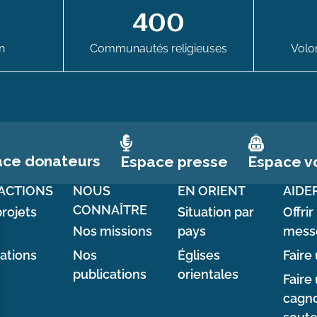
400
n
Communautés religieuses
Volon
ace donateurs
Espace vo
Espace presse
ACTIONS
NOUS
EN ORIENT
AIDE
CONNAÎTRE
rojets
Situation par
Offrir
Nos missions
pays
mess
sations
Nos
Églises
Faire 
publications
orientales
Faire
cagno