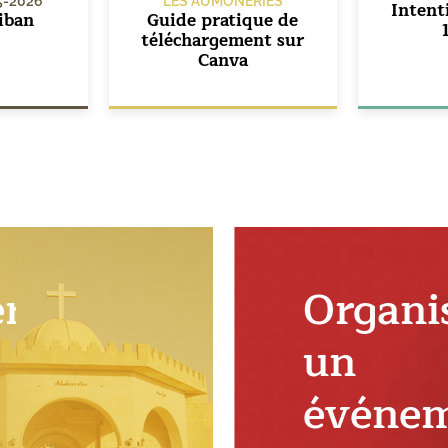
5-2026
LES AUMÔNERIES
Intent
iban
Guide pratique de
téléchargement sur
Canva
er
Organi
un
événe