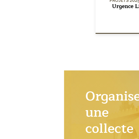
PROJETS 202
Urgence L
Organis
une
collecte