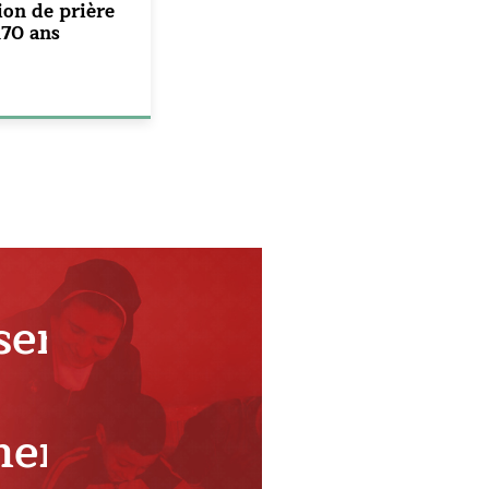
ion de prière
170 ans
ser
ment