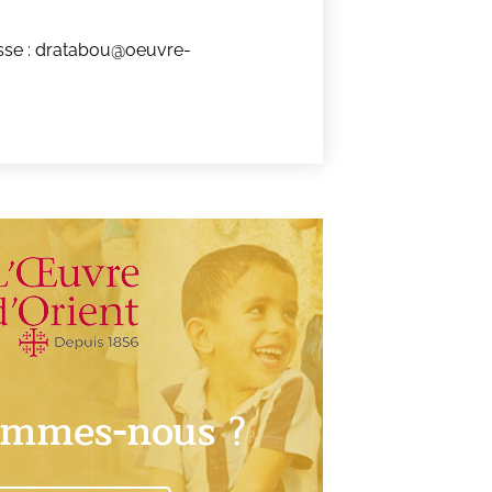
sse : dratabou@oeuvre-
ommes-nous ?