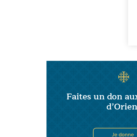
Faites un don au
d’Orien
Je donne