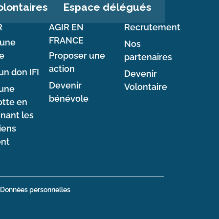
Espace délégués
lontaires
R
AGIR EN
Recrutement
FRANCE
 une
Nos
e
Proposer une
partenaires
action
un don IFI
Devenir
Devenir
Volontaire
 une
bénévole
tte en
nant les
iens
ent
Données personnelles