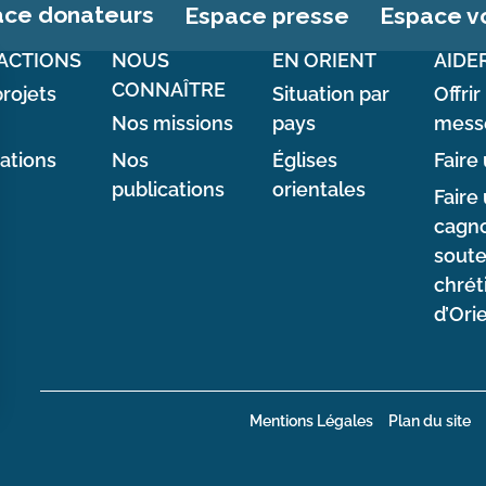
ace donateurs
Espace vo
Espace presse
ACTIONS
NOUS
EN ORIENT
AIDE
CONNAÎTRE
rojets
Situation par
Offrir
Nos missions
pays
mess
sations
Nos
Églises
Faire 
publications
orientales
Faire
cagno
soute
chrét
d’Ori
Mentions Légales
Plan du site