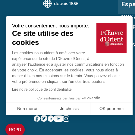
Esp
NOS 
Nos p
Au service des chrétiens d'Orient
Nos
réali
20 rue du Regard 75006 Paris
01 45 48 54 46
Contactez-nous