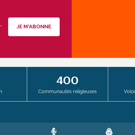
400
n
Communautés religieuses
Volon