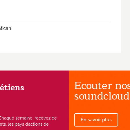
atican
Ecouter nos
rétiens
soundcloud
 ! Chaque semaine, recevez de
En savoir plus
ets, les pays d’actions de