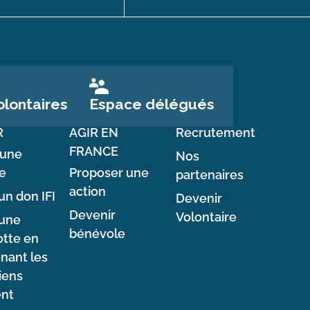
Espace délégués
lontaires
R
AGIR EN
Recrutement
FRANCE
 une
Nos
e
Proposer une
partenaires
action
un don IFI
Devenir
Devenir
Volontaire
 une
bénévole
tte en
nant les
iens
ent