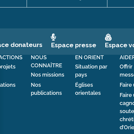
ace donateurs
Espace vo
Espace presse
ACTIONS
NOUS
EN ORIENT
AIDE
CONNAÎTRE
rojets
Situation par
Offrir
Nos missions
pays
mess
sations
Nos
Églises
Faire 
publications
orientales
Faire
cagno
soute
chrét
d’Ori