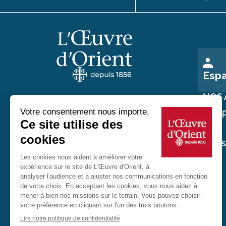
Esp
NOS 
Nos p
Au service des chrétiens d'Orient
Nos
réali
20 rue du Regard 75006 Paris
01 45 48 54 46
Contactez-nous