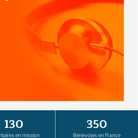
130
350
taires en mission
Bénévoles en France