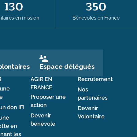
130
350
taires en mission
Bénévoles en France
Espace délégués
lontaires
R
AGIR EN
Recrutement
FRANCE
 une
Nos
e
Proposer une
partenaires
action
un don IFI
Devenir
Devenir
Volontaire
 une
bénévole
tte en
nant les