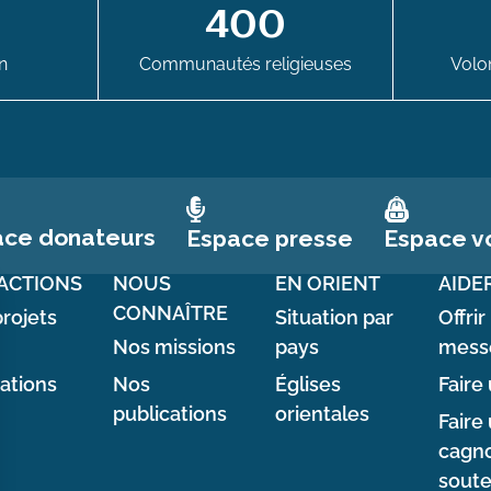
400
n
Communautés religieuses
Volon
ace donateurs
Espace vo
Espace presse
ACTIONS
NOUS
EN ORIENT
AIDE
CONNAÎTRE
rojets
Situation par
Offrir
Nos missions
pays
mess
sations
Nos
Églises
Faire 
publications
orientales
Faire
cagno
soute