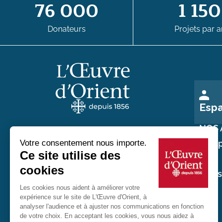
76 000
1 150
Donateurs
Projets par a
Esp
NOS 
Nos p
Au service des chrétiens d'Orient
Nos
réali
20 rue du Regard 75006 Paris
01 45 48 54 46
Contactez-nous