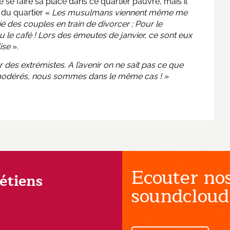
de se faire sa place dans ce quartier pauvre, mais il
 du quartier «
Les musulmans viennent même me
ié des couples en train de divorcer ; Pour le
u le café ! Lors des émeutes de janvier, ce sont eux
lise
».
des extrémistes. A l’avenir on ne sait pas ce que
 modérés, nous sommes dans le même cas ! »
Ecouter nos
rétiens
soundcloud