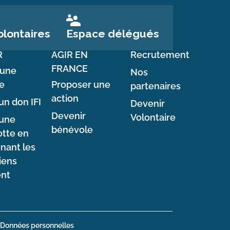
Espace délégués
lontaires
R
AGIR EN
Recrutement
FRANCE
 une
Nos
e
Proposer une
partenaires
action
un don IFI
Devenir
Devenir
Volontaire
 une
bénévole
tte en
nant les
iens
ent
Données personnelles