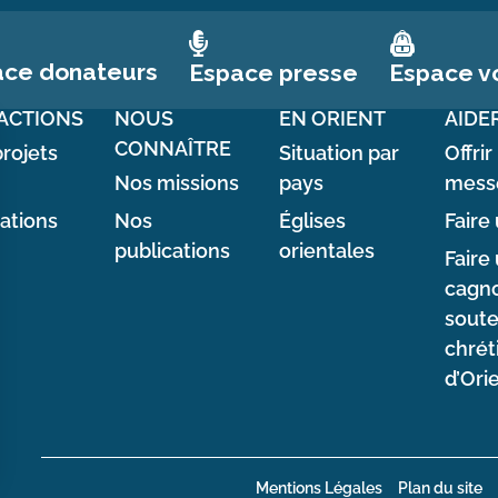
ace donateurs
Espace vo
Espace presse
ACTIONS
NOUS
EN ORIENT
AIDE
CONNAÎTRE
rojets
Situation par
Offrir
Nos missions
pays
mess
sations
Nos
Églises
Faire 
publications
orientales
Faire
cagno
soute
chrét
d’Ori
Mentions Légales
Plan du site