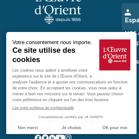
Esp
NOS 
Nos p
Au service des chrétiens d'Orient
Nos
réali
20 rue du Regard 75006 Paris
01 45 48 54 46
Contactez-nous