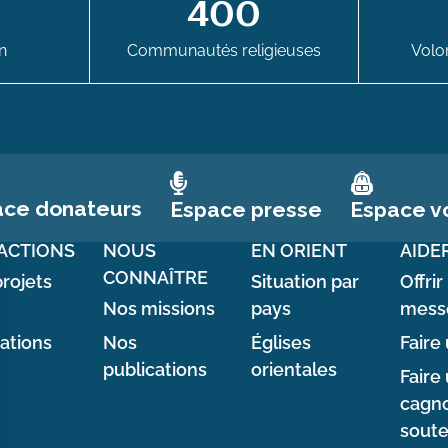
400
n
Communautés religieuses
Volon
ace donateurs
Espace vo
Espace presse
ACTIONS
NOUS
EN ORIENT
AIDE
CONNAÎTRE
rojets
Situation par
Offrir
Nos missions
pays
mess
sations
Nos
Églises
Faire 
publications
orientales
Faire
cagno
soute