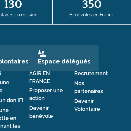
130
350
taires en mission
Bénévoles en France
Espace délégués
lontaires
R
AGIR EN
Recrutement
FRANCE
 une
Nos
e
Proposer une
partenaires
action
un don IFI
Devenir
Devenir
Volontaire
 une
bénévole
tte en
nant les