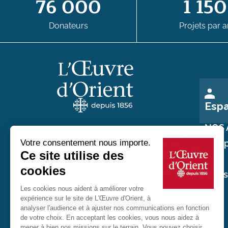
76 000
1 150
Donateurs
Projets par a
Esp
NOS 
Nos p
Au service des chrétiens d'Orient
Nos
réali
20 rue du Regard 75006 Paris
01 45 48 54 46
Contactez-nous