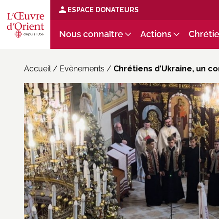
ESPACE DONATEURS
Nous connaître
Actions
Chrétie
Accueil
/
Evènements
/
Chrétiens d’Ukraine, un c