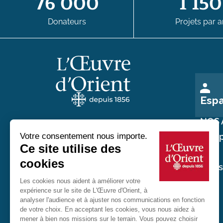
76 000
1 150
Donateurs
Projets par a
Esp
NOS 
Nos p
Au service des chrétiens d'Orient
Nos
réali
20 rue du Regard 75006 Paris
01 45 48 54 46
Contactez-nous