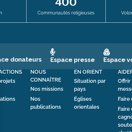
400
n
Communautés religieuses
Volon
ace donateurs
Espace vo
Espace presse
ACTIONS
NOUS
EN ORIENT
AIDE
CONNAÎTRE
rojets
Situation par
Offrir
Nos missions
pays
mess
sations
Nos
Églises
Faire 
publications
orientales
Faire
cagno
soute