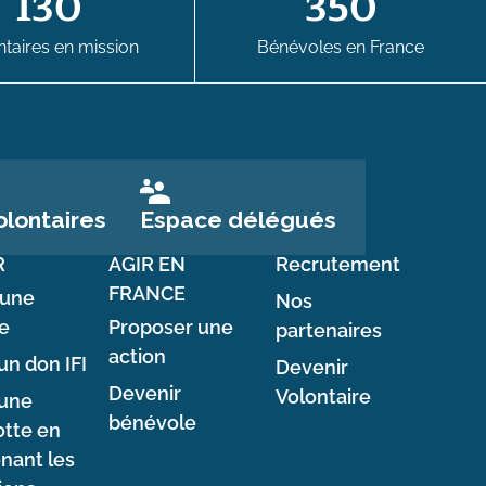
130
350
taires en mission
Bénévoles en France
Espace délégués
lontaires
R
AGIR EN
Recrutement
FRANCE
 une
Nos
e
Proposer une
partenaires
action
un don IFI
Devenir
Devenir
Volontaire
 une
bénévole
tte en
nant les