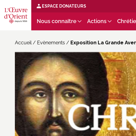
ESPACE DONATEURS
Nous connaître
Actions
Chrétie
Accueil
/
Evènements
/
Exposition La Grande Avent