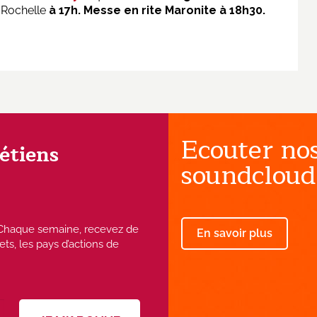
 Rochelle
à 17h. Messe en rite Maronite à 18h30.
Ecouter nos
rétiens
soundcloud
 ! Chaque semaine, recevez de
En savoir plus
ets, les pays d’actions de