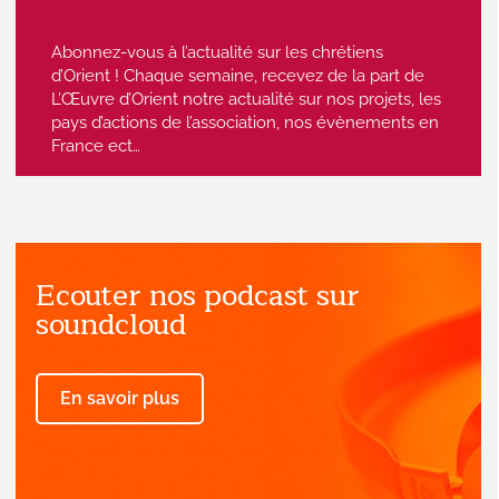
Abonnez-vous à l’actualité sur les chrétiens
d’Orient ! Chaque semaine, recevez de la part de
L’Œuvre d’Orient notre actualité sur nos projets, les
pays d’actions de l’association, nos évènements en
France ect…
Ecouter nos podcast sur
J'accepte de recevoir des emails
provenant de l'Œuvre d'Orient.
soundcloud
En savoir plus