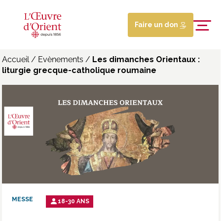
Faire un don
Accueil
/
Evènements
/
Les dimanches Orientaux :
liturgie grecque-catholique roumaine
MESSE
18-30 ANS