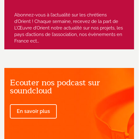
Abonnez-vous à l’actualité sur les chrétiens
d’Orient ! Chaque semaine, recevez de la part de
L’Œuvre d’Orient notre actualité sur nos projets, les
pays d’actions de l’association, nos évènements en
France ect…
Ecouter nos podcast sur
J'accepte de recevoir des emails
provenant de l'Œuvre d'Orient.
soundcloud
En savoir plus