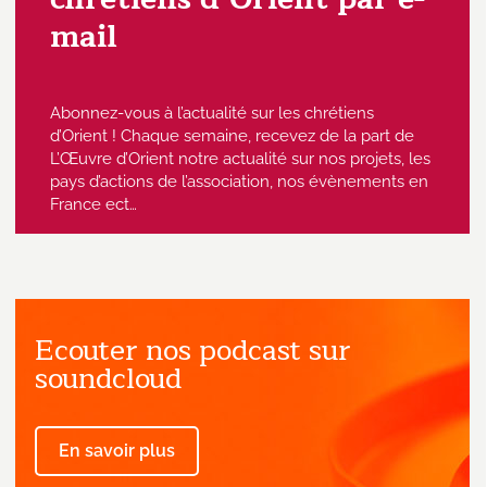
mail
Abonnez-vous à l’actualité sur les chrétiens
d’Orient ! Chaque semaine, recevez de la part de
L’Œuvre d’Orient notre actualité sur nos projets, les
pays d’actions de l’association, nos évènements en
France ect…
Ecouter nos podcast sur
J'accepte de recevoir des emails
provenant de l'Œuvre d'Orient.
soundcloud
En savoir plus