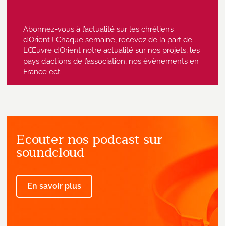
Abonnez-vous à l’actualité sur les chrétiens
d’Orient ! Chaque semaine, recevez de la part de
L’Œuvre d’Orient notre actualité sur nos projets, les
pays d’actions de l’association, nos évènements en
France ect…
Ecouter nos podcast sur
J'accepte de recevoir des emails
provenant de l'Œuvre d'Orient.
soundcloud
En savoir plus