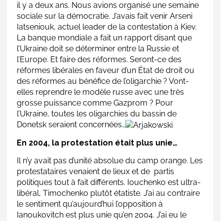
il y a deux ans. Nous avions organisé une semaine
sociale sur la démocratie. J’avais fait venir Arseni
Iatseniouk, actuel leader de la contestation à Kiev.
La banque mondiale a fait un rapport disant que
l’Ukraine doit se déterminer entre la Russie et
l’Europe. Et faire des réformes. Seront-ce des
réformes libérales en faveur d’un État de droit ou
des réformes au bénéfice de l’oligarchie ? Vont-
elles reprendre le modèle russe avec une très
grosse puissance comme Gazprom ? Pour
l’Ukraine, toutes les oligarchies du bassin de
Donetsk seraient concernées…
En 2004, la protestation était plus unie…
Il n’y avait pas d’unité absolue du camp orange. Les
protestataires venaient de lieux et de partis
politiques tout à fait différents. Iouchenko est ultra-
libéral, Timochenko plutôt étatiste. J’ai au contraire
le sentiment qu’aujourd’hui l’opposition à
Ianoukovitch est plus unie qu’en 2004. J’ai eu le