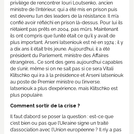
privilège de rencontrer Iouri Loutsenko, ancien
ministre de l’Intérieur, qui a été mis en prison puis
est devenu l’un des leaders de la résistance. Il m’a
confié avoir réfléchi en prison là-dessus. Pour lui ils
n’étaient pas prêts en 2004, pas mûrs. Maintenant
ils ont compris que l’unité était ce qu’il y avait de
plus important. Arseni Iatseniouk est né en 1974 ; il y
a dix ans il était très jeune. Aujourd’hui, il a été
président du Parlement, ministre des Affaires
étrangères… Ce sont des gens aujourd’hui capables
de s’unir, même si on ne sait pas si ce sera Vitali
Klitschko qui ira à la présidence et Arseni Iatseniouk
au poste de Premier ministre ou l’inverse.
Iatseniouk a plus d’expérience, mais Klitschko est
plus populaire.
Comment sortir de la crise ?
Il faut d’abord se poser la question : est-ce que
c’est bien ou pas que l’Ukraine signe un traité
d’association avec l’Union européenne ? Il n’y a pas