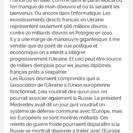
France ou en Italie, comme dans le paramédical où
l’on manque de main d’oeuvre et où ils seraient les
bienvenus. Ou encore dans l’informatique. Les
investissements directs français en Ukraine
représentent seulement 566 millions d’euros
contre 20 milliards d’euros en Pologne en 2010.
Il y a une marge de manœuvre gigantesque. Il me
semble que du point de vue politique et
économique on a intérêt à intégrer
progressivement l’Ukraine. Et ceci peut être source
de milliers d’emplois pour les jeunes diplômés
français prêts à s’expatrier.
Les Russes devraient comprendre que si
l’association de l’Ukraine à l’Union européenne
fonctionnait, cela voudrait dire qu’un jour, on
pourrait associer également la Russie. Le président
Medvedev avait dit un jour qu’il voudrait un
système de défense commune avec l’Europe, mais
les Européens se sont montrés méfiants. Ces
relents de guerre froide pourraient disparaître si la
Russie se montrait disposée à traiter avec l’Europe