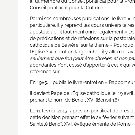
Il fut membre du Conseil pontifical pour la Pr
Conseil pontifical pour la Culture.
Parmi ses nombreuses publications, le livre « 
particulière, il y reprend les cours universitaire
apostolique ; il faut mentionner également « Do
de prédications et de réflexions sur la pastoral
catholique de Bavière, sur le thème « Pourquoi
l’Église ? », reçut un large écho : il y affirmait 
seulement que l’on peut être chrétien et non pas
abondantes n’ont cessé d’apporter à ceux qui vo
référence sûr.
En 1985, il publia le livre-entretien « Rapport sur 
Il devient Pape de l’Église catholique le 19 avril
prenant le nom de Benoit XVI (Benoit 16)
Le 11 février 2013, après un pontificat de près d
cette décision prenant effet le 28 février suivant.
Sainteté Benoît XVI, évêque émérite de Rome »