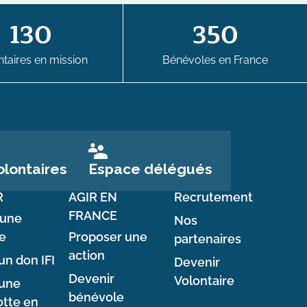
130
350
taires en mission
Bénévoles en France
Espace délégués
lontaires
R
AGIR EN
Recrutement
FRANCE
 une
Nos
e
Proposer une
partenaires
action
un don IFI
Devenir
Devenir
Volontaire
 une
bénévole
tte en