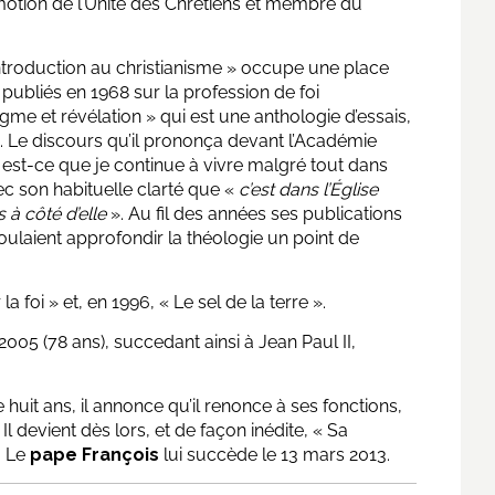
omotion de l’Unité des Chrétiens et membre du
Introduction au christianisme » occupe une place
s publiés en 1968 sur la profession de foi
gme et révélation » qui est une anthologie d’essais,
e. Le discours qu’il prononça devant l’Académie
 est-ce que je continue à vivre malgré tout dans
avec son habituelle clarté que «
c’est dans l’Église
 à côté d’elle
». Au fil des années ses publications
ulaient approfondir la théologie un point de
la foi » et, en 1996, « Le sel de la terre ».
 2005 (78 ans), succedant ainsi à Jean Paul II,
e huit ans, il annonce qu’il renonce à ses fonctions,
 Il devient dès lors, et de façon inédite, « Sa
. Le
pape François
lui succède le 13 mars 2013.