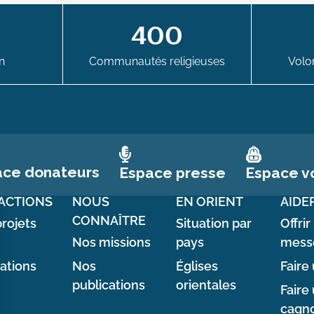
400
n
Communautés religieuses
Volon
ace donateurs
Espace vo
Espace presse
ACTIONS
NOUS
EN ORIENT
AIDE
CONNAÎTRE
rojets
Situation par
Offrir
Nos missions
pays
mess
sations
Nos
Églises
Faire 
publications
orientales
Faire
cagno