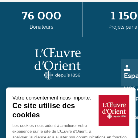
76 000
1 150
Donateurs
Projets par a
Esp
NOS 
Nos p
Au service des chrétiens d'Orient
Nos
réali
20 rue du Regard 75006 Paris
01 45 48 54 46