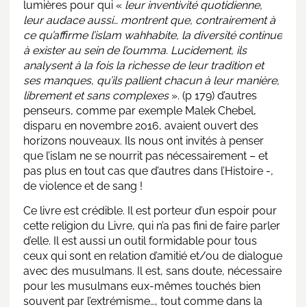
lumières pour qui «
leur inventivité quotidienne,
leur audace aussi… montrent que, contrairement à
ce qu’affirme l’islam wahhabite, la diversité continue
à exister au sein de l’oumma. Lucidement, ils
analysent à la fois la richesse de leur tradition et
ses manques, qu’ils pallient chacun à leur manière,
librement et sans complexes
». (p 179) d’autres
penseurs, comme par exemple Malek Chebel,
disparu en novembre 2016, avaient ouvert des
horizons nouveaux. Ils nous ont invités à penser
que l’islam ne se nourrit pas nécessairement – et
pas plus en tout cas que d’autres dans l’Histoire -,
de violence et de sang !
Ce livre est crédible. Il est porteur d’un espoir pour
cette religion du Livre, qui n’a pas fini de faire parler
d’elle. Il est aussi un outil formidable pour tous
ceux qui sont en relation d’amitié et/ou de dialogue
avec des musulmans. Il est, sans doute, nécessaire
pour les musulmans eux-mêmes touchés bien
souvent par l’extrémisme…, tout comme dans la