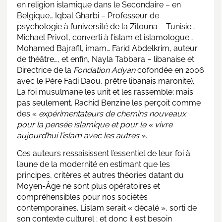
en religion islamique dans le Secondaire – en
Belgique… Iqbal Gharbi – Professeur de
psychologie à l’université de la Zitouna – Tunisie…
Michael Privot, converti à l’islam et islamologue…
Mohamed Bajrafil, imam… Farid Abdelkrim, auteur
de théâtre…, et enfin, Nayla Tabbara – libanaise et
Directrice de la
Fondation
Adyan
cofondée en 2006
avec le Père Fadi Daou, prêtre libanais maronite).
La foi musulmane les unit et les rassemble; mais
pas seulement. Rachid Benzine les perçoit comme
des «
expérimentateurs de chemins nouveaux
pour la pensée islamique et pour le « vivre
aujourd’hui l’islam avec les autres
».
Ces auteurs ressaisissent l’essentiel de leur foi à
l’aune de la modernité en estimant que les
principes, critères et autres théories datant du
Moyen-Âge ne sont plus opératoires et
compréhensibles pour nos sociétés
contemporaines. L’islam serait « décalé », sorti de
son contexte culturel ; et donc il est besoin