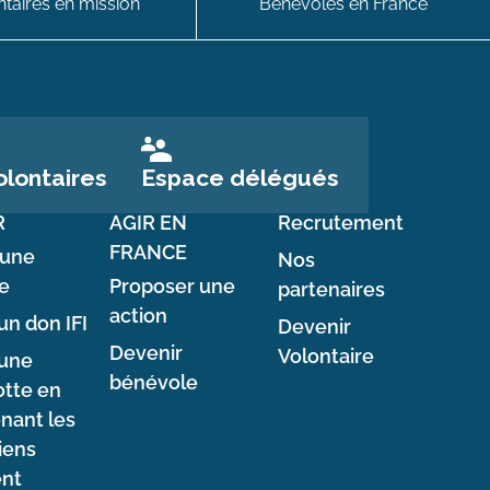
taires en mission
Bénévoles en France
Espace délégués
lontaires
R
AGIR EN
Recrutement
FRANCE
 une
Nos
e
Proposer une
partenaires
action
un don IFI
Devenir
Devenir
Volontaire
 une
bénévole
tte en
nant les
iens
ent