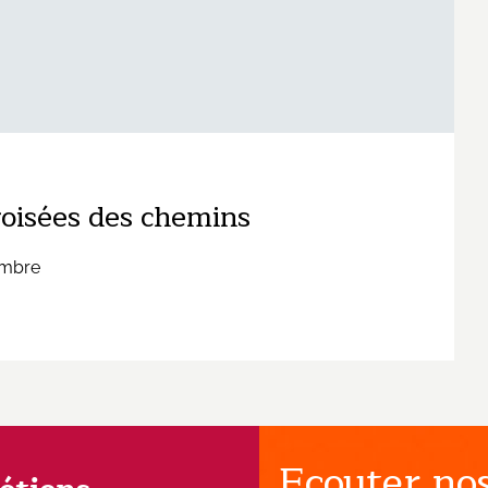
croisées des chemins
embre
Ecouter nos