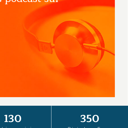
130
350