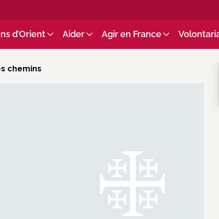
ns d’Orient
Aider
Agir en France
Volontari
des chemins