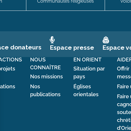
n
Communautés religieuses
Volon
ace donateurs
Espace vo
Espace presse
ACTIONS
NOUS
EN ORIENT
AIDE
CONNAÎTRE
rojets
Situation par
Offrir
Nos missions
pays
mess
sations
Nos
Églises
Faire 
publications
orientales
Faire
cagno
soute
chrét
d’Ori