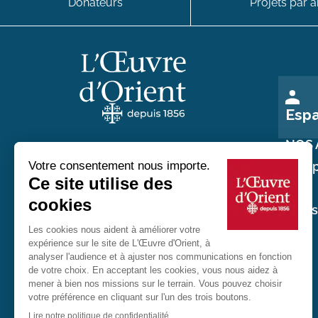
Donateurs
Projets par a
Esp
NOS 
Nos p
Au service des chrétiens d'Orient
Nos
réali
20 rue du Regard 75006 Paris
01 45 48 54 46
Contactez-nous