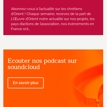
Abonnez-vous à l’actualité sur les chrétiens
d’Orient ! Chaque semaine, recevez de la part de
L’Œuvre d’Orient notre actualité sur nos projets, les
pays d’actions de l’association, nos évènements en
France ect…
Ecouter nos podcast sur
J'accepte de recevoir des emails
provenant de l'Œuvre d'Orient.
soundcloud
En savoir plus