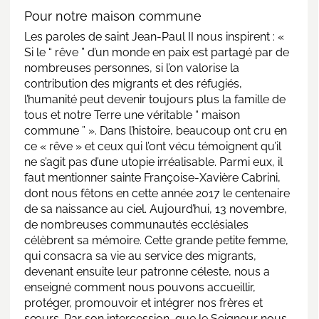
Pour notre maison commune
Les paroles de saint Jean-Paul II nous inspirent : «
Si le “ rêve ” d’un monde en paix est partagé par de
nombreuses personnes, si l’on valorise la
contribution des migrants et des réfugiés,
l’humanité peut devenir toujours plus la famille de
tous et notre Terre une véritable “ maison
commune ” ». Dans l’histoire, beaucoup ont cru en
ce « rêve » et ceux qui l’ont vécu témoignent qu’il
ne s’agit pas d’une utopie irréalisable. Parmi eux, il
faut mentionner sainte Françoise-Xavière Cabrini,
dont nous fêtons en cette année 2017 le centenaire
de sa naissance au ciel. Aujourd’hui, 13 novembre,
de nombreuses communautés ecclésiales
célèbrent sa mémoire. Cette grande petite femme,
qui consacra sa vie au service des migrants,
devenant ensuite leur patronne céleste, nous a
enseigné comment nous pouvons accueillir,
protéger, promouvoir et intégrer nos frères et
sœurs. Par son intercession, que le Seigneur nous