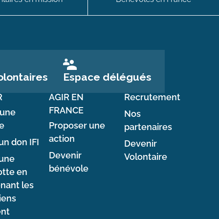
Espace délégués
lontaires
R
AGIR EN
Recrutement
FRANCE
 une
Nos
e
Proposer une
partenaires
action
un don IFI
Devenir
Devenir
Volontaire
 une
bénévole
tte en
nant les
iens
ent