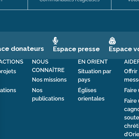
ace donateurs
Espace vo
Espace presse
ACTIONS
NOUS
EN ORIENT
AIDE
CONNAÎTRE
rojets
Situation par
Offrir
Nos missions
pays
mess
sations
Nos
Églises
Faire 
publications
orientales
Faire
cagno
soute
chrét
d’Ori