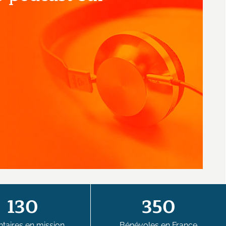
130
350
taires en mission
Bénévoles en France