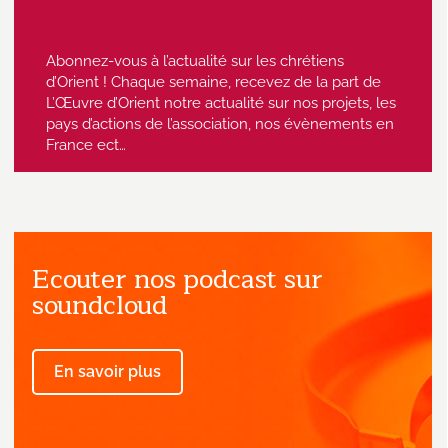
Abonnez-vous à l’actualité sur les chrétiens
d’Orient ! Chaque semaine, recevez de la part de
L’Œuvre d’Orient notre actualité sur nos projets, les
pays d’actions de l’association, nos évènements en
France ect…
Ecouter nos podcast sur
J'accepte de recevoir des emails
provenant de l'Œuvre d'Orient.
soundcloud
En savoir plus