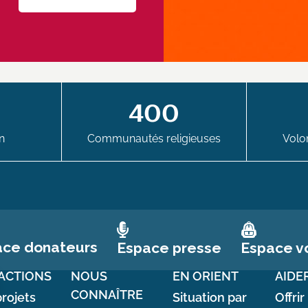
400
n
Communautés religieuses
Volon
ace donateurs
Espace vo
Espace presse
ACTIONS
NOUS
EN ORIENT
AIDE
CONNAÎTRE
rojets
Situation par
Offrir