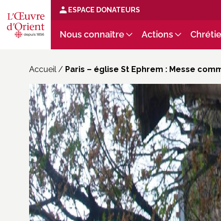
ESPACE DONATEURS
Nous connaître
Actions
Chrétie
Accueil
/
Paris – église St Ephrem : Messe com