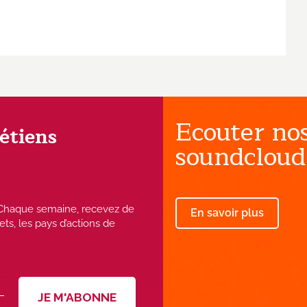
Ecouter nos
rétiens
soundcloud
 ! Chaque semaine, recevez de
En savoir plus
ets, les pays d’actions de