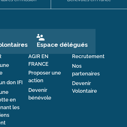
Espace délégués
lontaires
R
AGIR EN
Recrutement
FRANCE
 une
Nos
e
Proposer une
partenaires
action
un don IFI
Devenir
Devenir
Volontaire
 une
bénévole
tte en
nant les
iens
ent