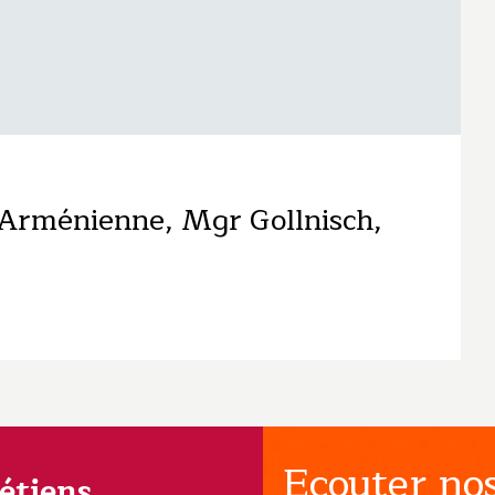
n Arménienne, Mgr Gollnisch,
Ecouter nos
rétiens