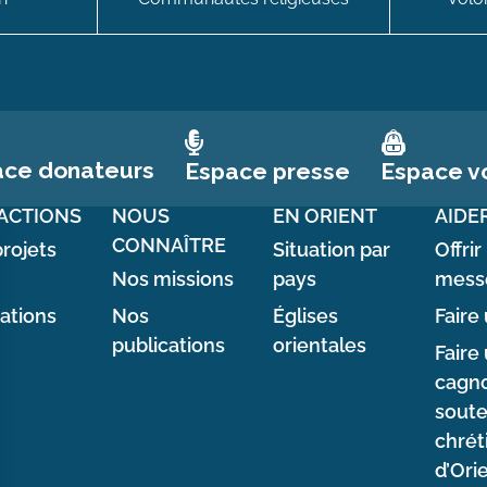
ace donateurs
Espace vo
Espace presse
ACTIONS
NOUS
EN ORIENT
AIDE
CONNAÎTRE
rojets
Situation par
Offrir
Nos missions
pays
mess
sations
Nos
Églises
Faire 
publications
orientales
Faire
cagno
soute
chrét
d’Ori