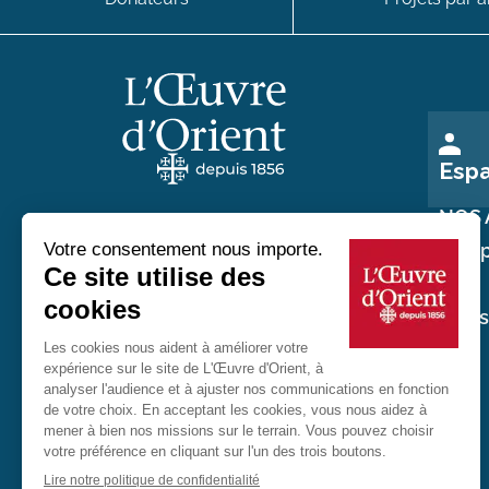
Esp
NOS 
Nos p
Au service des chrétiens d'Orient
Nos
réali
20 rue du Regard 75006 Paris
01 45 48 54 46
Contactez-nous