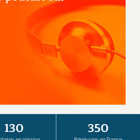
130
350
taires en mission
Bénévoles en France