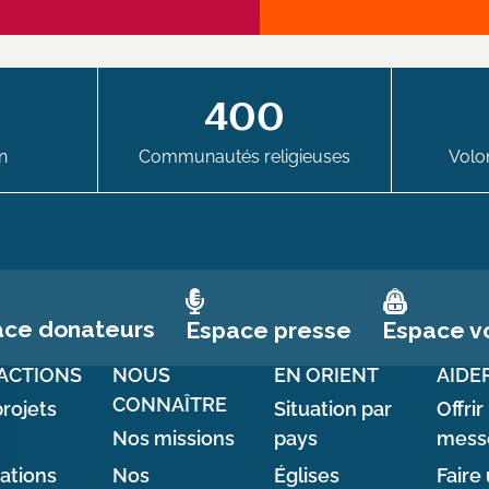
400
n
Communautés religieuses
Volon
ace donateurs
Espace vo
Espace presse
ACTIONS
NOUS
EN ORIENT
AIDE
CONNAÎTRE
rojets
Situation par
Offrir
Nos missions
pays
mess
sations
Nos
Églises
Faire 