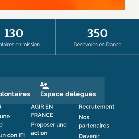
130
350
taires en mission
Bénévoles en France
Espace délégués
lontaires
R
AGIR EN
Recrutement
FRANCE
 une
Nos
e
Proposer une
partenaires
action
un don IFI
Devenir