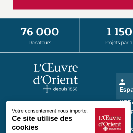
76 000
1 150
Donateurs
Projets par a
Esp
NOS 
Nos p
Au service des chrétiens d'Orient
Nos
réali
20 rue du Regard 75006 Paris