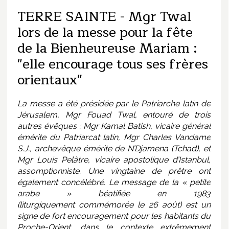
TERRE SAINTE - Mgr Twal
lors de la messe pour la fête
de la Bienheureuse Mariam :
"elle encourage tous ses frères
orientaux"
La messe a été présidée par le Patriarche latin de
Jérusalem, Mgr Fouad Twal, entouré de trois
autres évêques : Mgr Kamal Batish, vicaire général
émérite du Patriarcat latin, Mgr Charles Vandame
S.J., archevêque émérite de N’Djamena (Tchad), et
Mgr Louis Pelâtre, vicaire apostolique d’Istanbul,
assomptionniste. Une vingtaine de prêtre ont
également concélébré. Le message de la « petite
arabe » béatifiée en 1983
(liturgiquement commémorée le 26 août) est un
signe de fort encouragement pour les habitants du
Proche-Orient, dans le contexte extrêmement