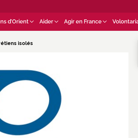
ns d’Orient
Aider
Agir en France
Volontari
rétiens isolés