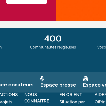
400
n
Communautés religieuses
Volon
ace donateurs
Espace vo
Espace presse
ACTIONS
NOUS
EN ORIENT
AIDE
CONNAÎTRE
rojets
Situation par
Offrir