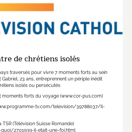
tre de chrétiens isolés
pays traversés pour vivre 7 moments forts au sein
briel, 23 ans, entreprennent un périple inédit
hrétiens isolés ou persécutés
et moments forts du voyage (
www.cor-pus.com
)
www.programme-tv.com/television/39788037/Il-
la TSR (Télévision Suisse Romande)
-quoi/2701939-il-etait-une-foi.html