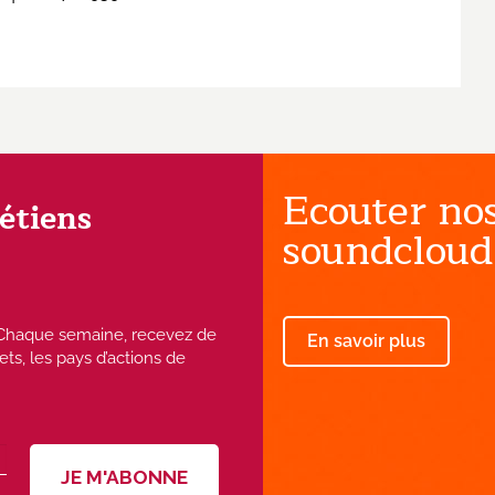
Ecouter nos
rétiens
soundcloud
 ! Chaque semaine, recevez de
En savoir plus
ets, les pays d’actions de