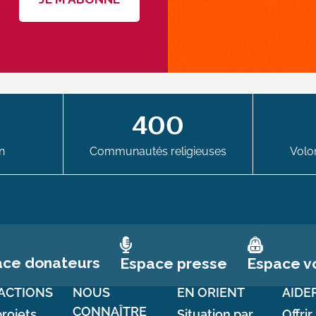
400
n
Communautés religieuses
Volon
ace donateurs
Espace vo
Espace presse
ACTIONS
NOUS
EN ORIENT
AIDE
CONNAÎTRE
rojets
Situation par
Offrir