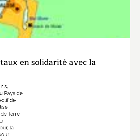
taux en solidarité avec la
nis,
du Pays de
ctif de
lise
 de Terre
la
our, la
pour