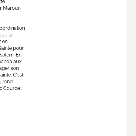
tte
gr Maroun
Coordination
que la
t en
 Sainte pour
usalem. En
manda aux
ager son
inte. C’est
, rend
ic)Source :