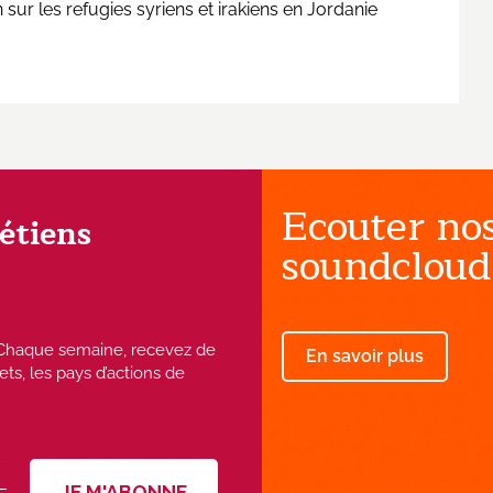
r les refugies syriens et irakiens en Jordanie
Ecouter nos
rétiens
soundcloud
 ! Chaque semaine, recevez de
En savoir plus
ets, les pays d’actions de