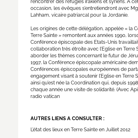
rencontrer des réfugiés irakiens et syriens. À ce
occasion, les évêques s’entretiendront avec M
Lahham, vicaire patriarcal pour la Jordanie.
Les origines de cette délégation, appelée « la 
Terre Sainte » remontent aux années 1990, lors
Conférence épiscopale des Etats-Unis travaillai
collaboration très étroite avec l’Eglise en Terre
aborder les thèmes concernant le futur de Jér
1997, la Conférence épiscopale américaine de
Conférences épiscopales européennes de part
engagement visant à soutenir l’Eglise en Terre Sa
ainsi qu’est née la Coordination qui, depuis 1998
chaque année une visite de solidarité. (Avec Ap
radio vatican
AUTRES LIENS A CONSULTER :
L’état des lieux en Terre Sainte en Juillet 2012