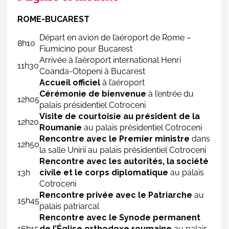
ROME-BUCAREST
Départ en avion de l’aéroport de Rome –
8h10
Fiumicino pour Bucarest
Arrivée à l’aéroport international Henri
11h30
Coanda-Otopeni à Bucarest
Accueil officiel
à l’aéroport
Cérémonie de bienvenue
à l’entrée du
12h05
palais présidentiel Cotroceni
Visite de courtoisie au président de la
12h20
Roumanie
au palais présidentiel Cotroceni
Rencontre avec le Premier ministre
dans
12h50
la salle Unirii au palais présidentiel Cotroceni
Rencontre avec les autorités, la société
13h
civile et le corps diplomatique
au palais
Cotroceni
Rencontre privée avec le Patriarche
au
15h45
palais patriarcal
Rencontre avec le Synode permanent
16h15
de l’Église orthodoxe roumaine
au palais