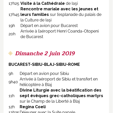
17h25
Visite à la Cathédrale
de Iaşi
Rencontre mariale avec les jeunes et
17h45
leurs familles
sur l’esplanade du palais de
la Culture de Iaşi
19h
Départ en avion pour Bucarest
Arrivée à l’aéroport Henri Coanda-Otopeni
20h
de Bucarest
Dimanche 2 juin 2019
BUCAREST-SIBIU-BLAJ-SIBIU-ROME
9h
Départ en avion pour Sibiu
Arrivée à l’aéroport de Sibiu et transfert en
9h40
hélicoptère à Blaj
Divine Liturgie avec la béatification des
11h
sept évêques grec-catholiques martyrs
sur le Champ de la Liberté à Blaj
12h
Regina Coeli
13h25
Déjeuner avec la Suite papale