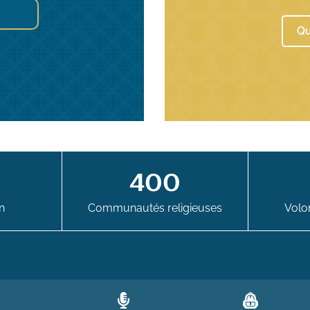
Qu
400
n
Communautés religieuses
Volon