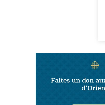
Faites un don au
d’Orien