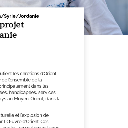
an/Syrie/Jordanie
 projet
anie
tient les chrétiens d’Orient
 de l’ensemble de la
 principalement dans les
ées, handicapées, services
ays au Moyen-Orient, dans la
urelle et l’explosion de
ar L’Œuvre d’Orient. Ces
s écoles, en partenariat avec