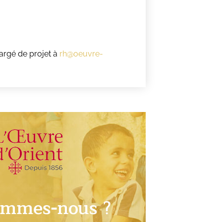
hargé de projet à
rh@oeuvre-
ommes-nous ?