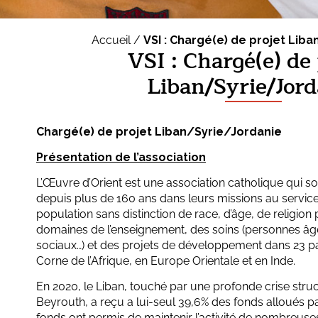
Accueil /
VSI : Chargé(e) de projet Lib
VSI : Chargé(e) de
Liban/Syrie/Jord
Chargé(e) de projet Liban/Syrie/Jordanie
Présentation de l’association
L’Œuvre d’Orient est une association catholique qui sou
depuis plus de 160 ans dans leurs missions au service
population sans distinction de race, d’âge, de religion
domaines de l’enseignement, des soins (personnes âg
sociaux…) et des projets de développement dans 23 p
Corne de l’Afrique, en Europe Orientale et en Inde.
En 2020, le Liban, touché par une profonde crise struct
Beyrouth, a reçu a lui-seul 39,6% des fonds alloués p
fonds ont permis de maintenir l’activité de nombreuse