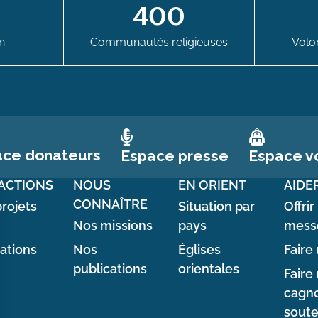
400
n
Communautés religieuses
Volon
ace donateurs
Espace vo
Espace presse
ACTIONS
NOUS
EN ORIENT
AIDE
CONNAÎTRE
rojets
Situation par
Offrir
Nos missions
pays
mess
sations
Nos
Églises
Faire 
publications
orientales
Faire
cagno
soute