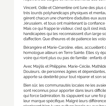
Vincent, Odile et Clémentine ont l’une des plus d
très lourds polyhandicaps physiques et mentaux
gèrent chacun une chambre d’adultes eux aussi
Jérusalem, et tous ont maintenant la confiance de
Mais ce qui frappe le visiteur, c’est qu’il s’est 
handicapées qui les reconnaissent d’un large s
d’affection. Que d’heures et de patience les volo
Bérangère et Marie-Caroline, elles, accueillen
homologue ailleurs en Terre Sainte. Elles s’y é
voire qui n’ont plus ou pas de famille : enfant
Avec Maÿlis et Philippine, Marie-Cécile, Math
Douleurs, de personnes âgées et dépendantes, q
apporte sa dextérité pour tout réparer et son sen
Bien sûr, les communautés locales ne les avaie
sont reconnus pour apporter dans leurs difficil
qui force l’admiration. Ils s’appuient sur une f
leur marque spécifique. Malgré leurs différences