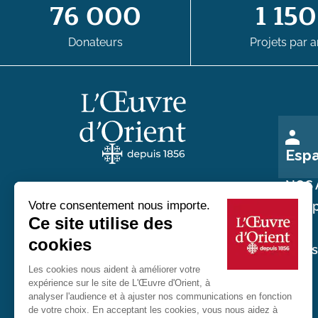
76 000
1 150
Donateurs
Projets par a
Esp
NOS 
Nos p
Au service des chrétiens d'Orient
Nos
réali
20 rue du Regard 75006 Paris
01 45 48 54 46
Contactez-nous