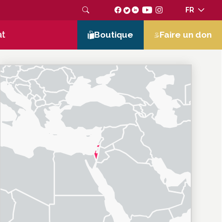
FR
at
Boutique
Faire un don