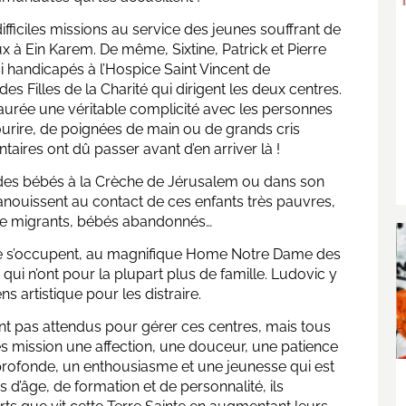
ifficiles missions au service des jeunes souffrant de
 à Ein Karem. De même, Sixtine, Patrick et Pierre
 handicapés à l’Hospice Saint Vincent de
s Filles de la Charité qui dirigent les deux centres.
instaurée une véritable complicité avec les personnes
ourire, de poignées de main ou de grands cris
ntaires ont dû passer avant d’en arriver là !
t des bébés à la Crèche de Jérusalem ou dans son
panouissent au contact de ces enfants très pauvres,
s de migrants, bébés abandonnés…
ilde s’occupent, au magnifique Home Notre Dame des
ui n’ont pour la plupart plus de famille. Ludovic y
s artistique pour les distraire.
nt pas attendus pour gérer ces centres, mais tous
es mission une affection, une douceur, une patience
oi profonde, un enthousiasme et une jeunesse qui est
 d’âge, de formation et de personnalité, ils