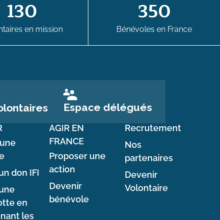
130
350
taires en mission
Bénévoles en France
Espace délégués
lontaires
R
AGIR EN
Recrutement
FRANCE
 une
Nos
e
Proposer une
partenaires
action
un don IFI
Devenir
Devenir
Volontaire
 une
bénévole
tte en
nant les