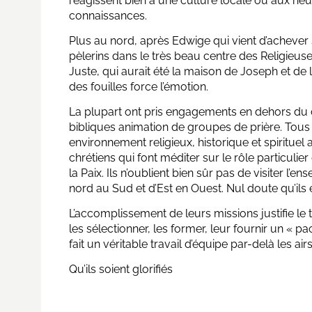
réagissent bien à une culture locale ou aux heu
connaissances.
Plus au nord, après Edwige qui vient d’achever 
pèlerins dans le très beau centre des Religieus
Juste, qui aurait été la maison de Joseph et de la
des fouilles force l’émotion.
La plupart ont pris engagements en dehors du c
bibliques animation de groupes de prière. Tous
environnement religieux, historique et spirituel 
chrétiens qui font méditer sur le rôle particuli
la Paix. Ils n’oublient bien sûr pas de visiter l’
nord au Sud et d’Est en Ouest. Nul doute qu’ils
L’accomplissement de leurs missions justifie le
les sélectionner, les former, leur fournir un « pa
fait un véritable travail d’équipe par-delà les airs
Qu’ils soient glorifiés