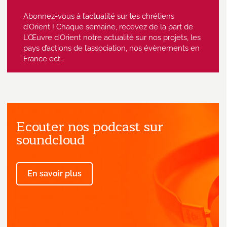
Abonnez-vous à l’actualité sur les chrétiens
d’Orient ! Chaque semaine, recevez de la part de
L’Œuvre d’Orient notre actualité sur nos projets, les
pays d’actions de l’association, nos évènements en
France ect…
Ecouter nos podcast sur
J'accepte de recevoir des emails
provenant de l'Œuvre d'Orient.
soundcloud
En savoir plus