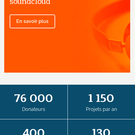
soundcloud
En savoir plus
76 000
1 150
Donateurs
Projets par an
400
130