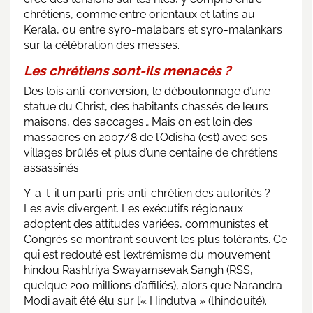
chrétiens, comme entre orientaux et latins au
Kerala, ou entre syro-malabars et syro-malankars
sur la célébration des messes.
Les chrétiens sont-ils menacés ?
Des lois anti-conversion, le déboulonnage d’une
statue du Christ, des habitants chassés de leurs
maisons, des saccages… Mais on est loin des
massacres en 2007/8 de l’Odisha (est) avec ses
villages brûlés et plus d’une centaine de chrétiens
assassinés.
Y-a-t-il un parti-pris anti-chrétien des autorités ?
Les avis divergent. Les exécutifs régionaux
adoptent des attitudes variées, communistes et
Congrès se montrant souvent les plus tolérants. Ce
qui est redouté est l’extrémisme du mouvement
hindou Rashtriya Swayamsevak Sangh (RSS,
quelque 200 millions d’affiliés), alors que Narandra
Modi avait été élu sur l’« Hindutva » (l’hindouité).