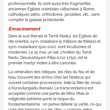
professionnelle. Ils sont aussi très fragmentés :
anciennes Églises orientales rattachées à Rome,
catholiques latins, orthodoxes, jacobites, etc… sans
compter la galaxie protestante.
Enracinement
Dans le sud (Kerala et Tamil-Nadu), les Églises de
rite oriental, syro-malabare (5 millions de fidèles) et
syro-malankare (500 000), sont inculturées et
modernes. Le 15 mai, un laïc chrétien du Tamil
Nadu, Devasahayam Pillai (1712-1752), est le
premier martyr indien à être canonisé.
La vénération des reliques, les rites du feu et de
l’eau trouvent des échos chez les hindous qui
suivent certaines processions, telle la fête de Jonas
à Kuravilangadu (Kerala). La transcendance est
acceptée comme une partie de l’être. Mais la
religiosité extrême porte le risque du
fondamentalisme : on pense détenir la vérité, ce qui
crée des tensions sur les rites, y compris entre