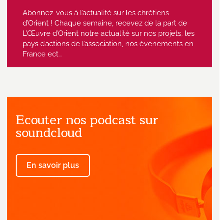
Abonnez-vous à l’actualité sur les chrétiens
d’Orient ! Chaque semaine, recevez de la part de
L’Œuvre d’Orient notre actualité sur nos projets, les
pays d’actions de l’association, nos évènements en
France ect…
Ecouter nos podcast sur
J'accepte de recevoir des emails
provenant de l'Œuvre d'Orient.
soundcloud
En savoir plus