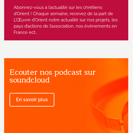
Abonnez-vous à l’actualité sur les chrétiens
d’Orient ! Chaque semaine, recevez de la part de
L’Œuvre d’Orient notre actualité sur nos projets, les
pays d’actions de l’association, nos évènements en
France ect…
Ecouter nos podcast sur
J'accepte de recevoir des emails
provenant de l'Œuvre d'Orient.
soundcloud
En savoir plus