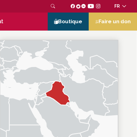
FR
at
Boutique
Faire un don