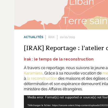
ACTUALITÉS
IRAK
10/10/2019
[IRAK] Reportage : l’atelier
Irak : le temps de la reconstruction
À travers ce reportage, nous suivons le jeune a
Karamless
. Grâce à sa nouvelle vocation de
me
à
la
reconstruction
des maisons et des églises 
détermination et son espérance demeurent intact
ministère des Affaires étrangères.
Lecteur
Media error: Format(s) not supported or source(s) not fou
vidéo
Télécharger le fichier: https://oeuvre-orient.fr/wp-content/uploads/1