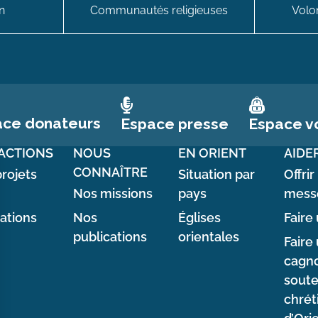
n
Communautés religieuses
Volon
ace donateurs
Espace vo
Espace presse
ACTIONS
NOUS
EN ORIENT
AIDE
CONNAÎTRE
rojets
Situation par
Offrir
Nos missions
pays
mess
sations
Nos
Églises
Faire 
publications
orientales
Faire
cagno
soute
chrét