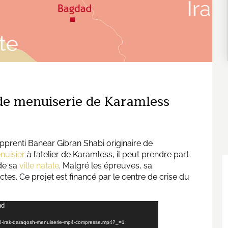
 de menuiserie de Karamless
pprenti Banear Gibran Shabi originaire de
nuisier
à l’atelier de Karamless, il peut prendre part
de sa
ville natale
. Malgré les épreuves, sa
es. Ce projet est financé par le centre de crise du
nd
91010-irak-qaraqosh-menuiserie-mp4-compresse.mp4?_=1