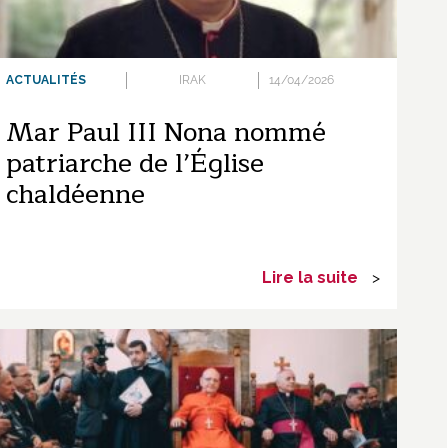
ACTUALITÉS
IRAK
14/04/2026
Mar Paul III Nona nommé
patriarche de l’Église
chaldéenne
Lire la suite
>