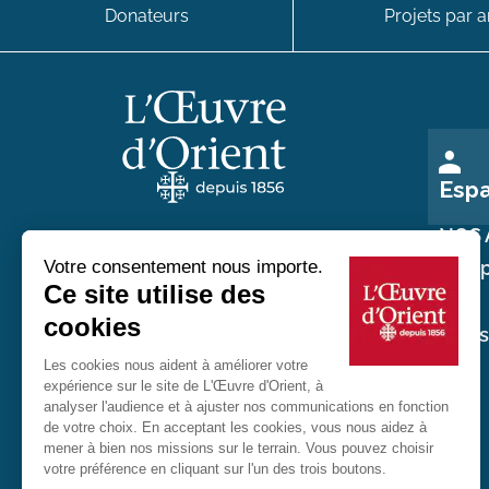
Donateurs
Projets par a
Esp
NOS 
Nos p
Au service des chrétiens d'Orient
Nos
réali
20 rue du Regard 75006 Paris
01 45 48 54 46
Contactez-nous