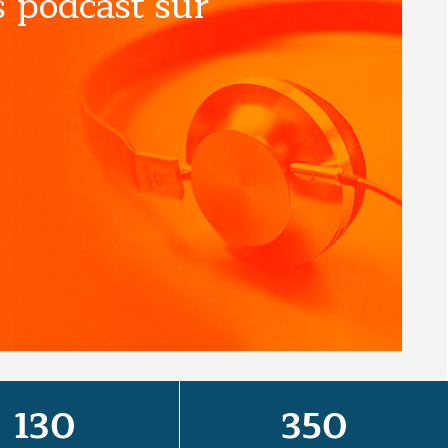
 podcast sur
130
350