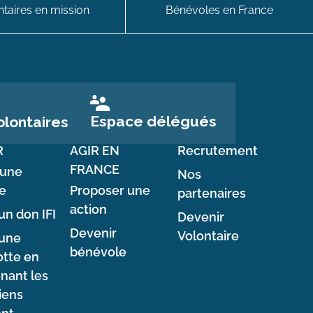
taires en mission
Bénévoles en France
Espace délégués
lontaires
R
AGIR EN
Recrutement
FRANCE
 une
Nos
e
Proposer une
partenaires
action
un don IFI
Devenir
Devenir
Volontaire
 une
bénévole
tte en
nant les
iens