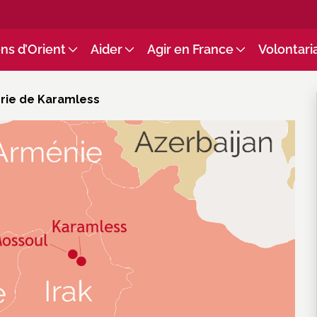
ns d’Orient
Aider
Agir en France
Volontari
erie de Karamless