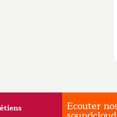
Ecouter nos
rétiens
soundcloud