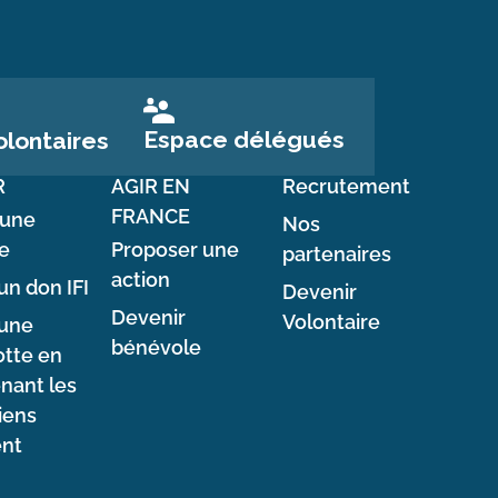
Espace délégués
lontaires
R
AGIR EN
Recrutement
FRANCE
 une
Nos
e
Proposer une
partenaires
action
un don IFI
Devenir
Devenir
Volontaire
 une
bénévole
tte en
nant les
iens
ent