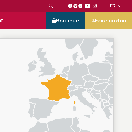
FR
at
Boutique
Faire un don