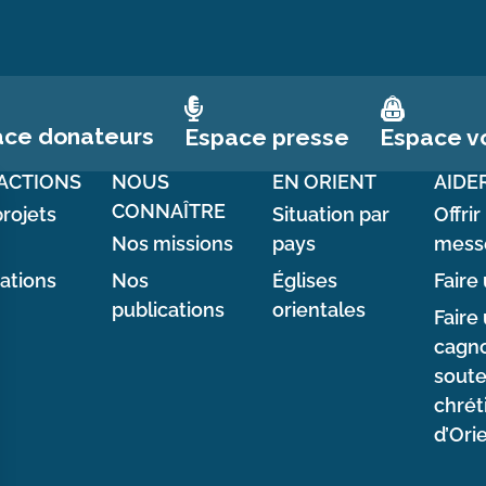
ace donateurs
Espace vo
Espace presse
ACTIONS
NOUS
EN ORIENT
AIDE
CONNAÎTRE
rojets
Situation par
Offrir
Nos missions
pays
mess
sations
Nos
Églises
Faire 
publications
orientales
Faire
cagno
soute
chrét
d’Ori