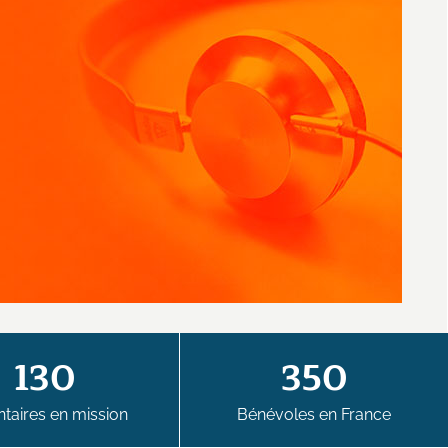
130
350
taires en mission
Bénévoles en France