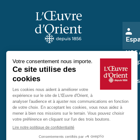
Esp
NOS 
Nos p
Au service des chrétiens d'Orient
Nos
réali
20 rue du Regard 75006 Paris
01 45 48 54 46
Contactez-nous