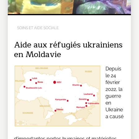
SOINS ET AIDE SOCIALE
Aide aux réfugiés ukrainiens
en Moldavie
Depuis
le 24
février
2022, la
guerre
en
Ukraine
a causé
d’importantes pertes humaines et matérielles