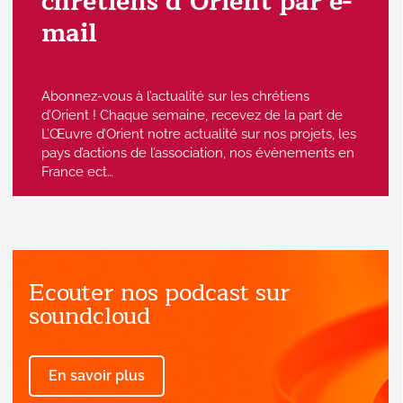
chrétiens d’Orient par e-
mail
Abonnez-vous à l’actualité sur les chrétiens
d’Orient ! Chaque semaine, recevez de la part de
L’Œuvre d’Orient notre actualité sur nos projets, les
pays d’actions de l’association, nos évènements en
France ect…
Ecouter nos podcast sur
J'accepte de recevoir des emails
provenant de l'Œuvre d'Orient.
soundcloud
En savoir plus