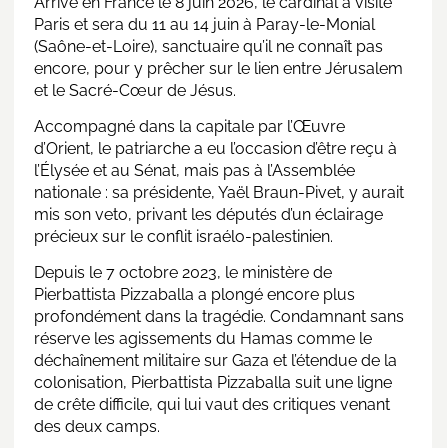
Arrivé en France le 8 juin 2026, le cardinal a visité
Paris et sera du 11 au 14 juin à Paray-le-Monial
(Saône-et-Loire), sanctuaire qu’il ne connaît pas
encore, pour y prêcher sur le lien entre Jérusalem
et le Sacré-Cœur de Jésus.
Accompagné dans la capitale par
l’Œuvre
d’Orient,
le patriarche a eu l’occasion d’être reçu à
l’Élysée et au Sénat, mais pas à l’Assemblée
nationale : sa présidente, Yaël Braun-Pivet, y aurait
mis son veto, privant les députés d’un éclairage
précieux sur le conflit israélo-palestinien.
Depuis le 7 octobre 2023, le ministère de
Pierbattista Pizzaballa a plongé encore plus
profondément dans la tragédie. Condamnant sans
réserve les agissements du Hamas comme le
déchaînement militaire sur Gaza et l’étendue de la
colonisation, Pierbattista Pizzaballa suit une ligne
de crête difficile, qui lui vaut des critiques venant
des deux camps.