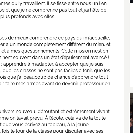
es qui y travaillent. Il se tisse entre nous un lien
abe et que je ne comprenne pas tout et j’ai hâte de
plus profonds avec elles.
es de mieux comprendre ce pays qui m’accueille,
pter à un monde complètement différent du mien, et
et à mes questionnements. Cette mission n’est en
rminent souvent dans un état d’épuisement avancé !
 : apprendre à m’adapter, à accepter que je suis
 que les classes ne sont pas faciles à tenir, que les
crois que j’ai beaucoup de chance d’apprendre tout
oir faire mes armes avant de devenir professeur en
 univers nouveau, déroutant et extrêmement vivant.
mme on l’avait prévu. À l’école, cela va de la toute
nt que vous écrivez au tableau, à la jeune
fois le tour de la classe pour discuter avec ses