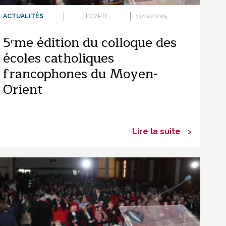
ACTUALITÉS
EGYPTE
13/02/2025
5ᵉme édition du colloque des
écoles catholiques
francophones du Moyen-
Orient
Lire la suite
>