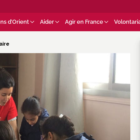
ns d’Orient
Aider
Agir en France
Volontari
aire