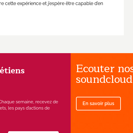
e cette expérience et j’espère être capable d’en
Ecouter nos
rétiens
soundcloud
 ! Chaque semaine, recevez de
En savoir plus
ets, les pays d’actions de