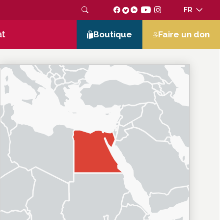
FR
at
Boutique
Faire un don