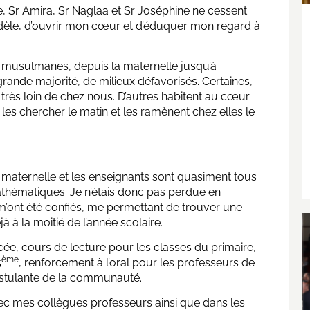
, Sr Amira, Sr Naglaa et Sr Joséphine ne cessent
dèle, d’ouvrir mon cœur et d’éduquer mon regard à
 et musulmanes, depuis la maternelle jusqu’à
 grande majorité, de milieux défavorisés. Certaines,
 très loin de chez nous. D’autres habitent au cœur
 les chercher le matin et les ramènent chez elles le
a maternelle et les enseignants sont quasiment tous
athématiques. Je n’étais donc pas perdue en
m’ont été confiés, me permettant de trouver une
 à la moitié de l’année scolaire.
cée, cours de lecture pour les classes du primaire,
ème
5
, renforcement à l’oral pour les professeurs de
postulante de la communauté.
ec mes collègues professeurs ainsi que dans les