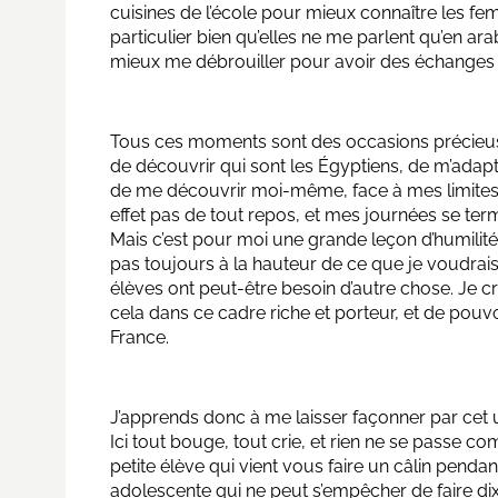
cuisines de l’école pour mieux connaître les femm
particulier bien qu’elles ne me parlent qu’en ar
mieux me débrouiller pour avoir des échanges 
Tous ces moments sont des occasions précieus
de découvrir qui sont les Égyptiens, de m’ada
de me découvrir moi-même, face à mes limites 
effet pas de tout repos, et mes journées se te
Mais c’est pour moi une grande leçon d’humilité
pas toujours à la hauteur de ce que je voudrais,
élèves ont peut-être besoin d’autre chose. Je 
cela dans ce cadre riche et porteur, et de pouv
France.
J’apprends donc à me laisser façonner par cet
Ici tout bouge, tout crie, et rien ne se passe co
petite élève qui vient vous faire un câlin penda
adolescente qui ne peut s’empêcher de faire dix 