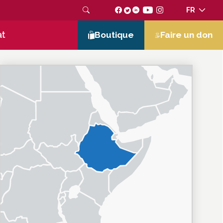
FR
at
Boutique
Faire un don