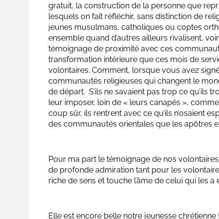
gratuit, la construction de la personne que rep
lesquels on fait réfléchir, sans distinction de rel
jeunes musulmans, catholiques ou coptes orthod
ensemble quand d’autres ailleurs rivalisent, voi
témoignage de proximité avec ces communautés 
transformation intérieure que ces mois de servic
volontaires. Comment, lorsque vous avez signé,
communautés religieuses qui changent le monde 
de départ. S’ils ne savaient pas trop ce qu’ils t
leur imposer, loin de « leurs canapés », comme l
coup sûr, ils rentrent avec ce qu’ils n’osaient e
des communautés orientales que les apôtres 
Pour ma part le témoignage de nos volontaires
de profonde admiration tant pour les volontaire
riche de sens et touche l’âme de celui qui les a
Elle est encore belle notre jeunesse chrétienne 