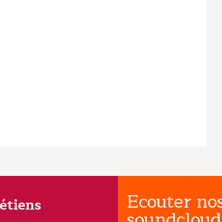
Ecouter nos
rétiens
soundcloud