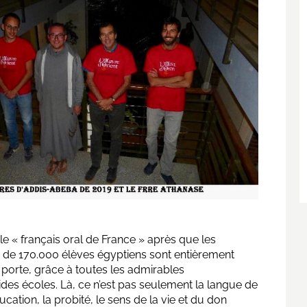
le « français oral de France » après que les
us de 170.000 élèves égyptiens sont entièrement
 porte, grâce à toutes les admirables
ides écoles. Là, ce n’est pas seulement la langue de
ucation, la probité, le sens de la vie et du don