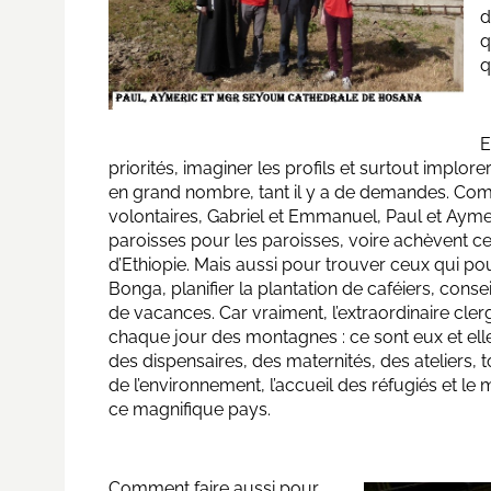
d
q
q
E
priorités, imaginer les profils et surtout implor
en grand nombre, tant il y a de demandes. Com
volontaires, Gabriel et Emmanuel, Paul et Ayme
paroisses pour les paroisses, voire achèvent c
d’Ethiopie. Mais aussi pour trouver ceux qui pou
Bonga, planifier la plantation de caféiers, cons
de vacances. Car vraiment, l’extraordinaire cler
chaque jour des montagnes : ce sont eux et elles
des dispensaires, des maternités, des ateliers, 
de l’environnement, l’accueil des réfugiés et le 
ce magnifique pays.
Comment faire aussi pour