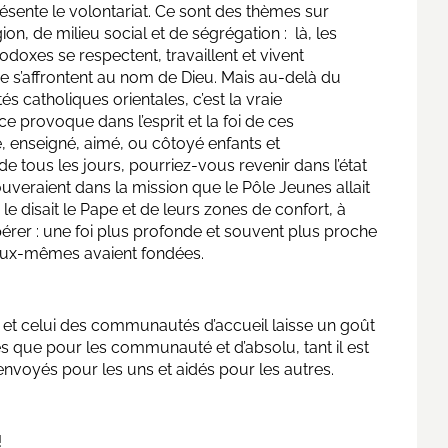
résente le volontariat. Ce sont des thèmes sur
igion, de milieu social et de ségrégation : là, les
oxes se respectent, travaillent et vivent
re s’affrontent au nom de Dieu. Mais au-delà du
catholiques orientales, c’est la vraie
e provoque dans l’esprit et la foi de ces
 enseigné, aimé, ou côtoyé enfants et
tous les jours, pourriez-vous revenir dans l’état
rouveraient dans la mission que le Pôle Jeunes allait
e disait le Pape et de leurs zones de confort, à
spérer : une foi plus profonde et souvent plus proche
eux-mêmes avaient fondées.
 et celui des communautés d’accueil laisse un goût
s que pour les communauté et d’absolu, tant il est
 envoyés pour les uns et aidés pour les autres.
!