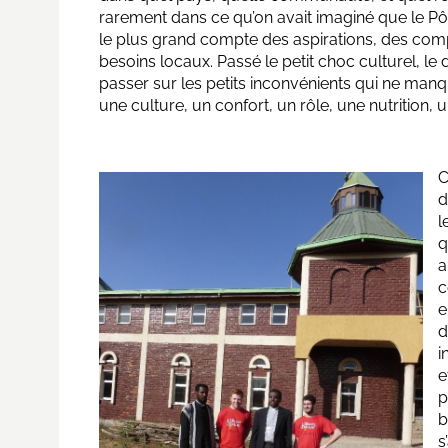
rarement dans ce qu’on avait imaginé que le Pô
le plus grand compte des aspirations, des comp
besoins locaux. Passé le petit choc culturel, l
passer sur les petits inconvénients qui ne manqu
une culture, un confort, un rôle, une nutrition
C
d
l
q
a
c
e
d
i
e
p
b
s