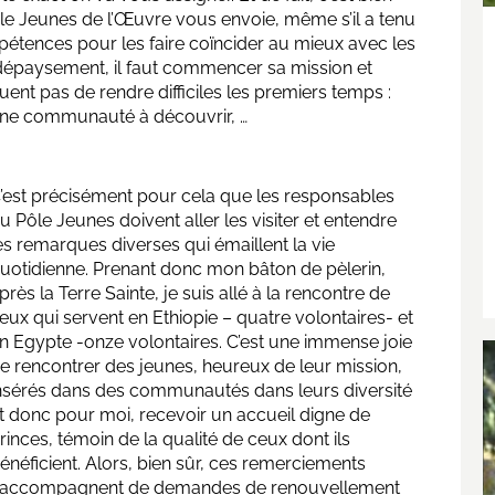
le Jeunes de l’Œuvre vous envoie, même s’il a tenu
étences pour les faire coïncider au mieux avec les
e dépaysement, il faut commencer sa mission et
ent pas de rendre difficiles les premiers temps :
, une communauté à découvrir, …
’est précisément pour cela que les responsables
u Pôle Jeunes doivent aller les visiter et entendre
es remarques diverses qui émaillent la vie
uotidienne. Prenant donc mon bâton de pèlerin,
près la Terre Sainte, je suis allé à la rencontre de
eux qui servent en Ethiopie – quatre volontaires- et
n Egypte -onze volontaires. C’est une immense joie
e rencontrer des jeunes, heureux de leur mission,
nsérés dans des communautés dans leurs diversité
t donc pour moi, recevoir un accueil digne de
rinces, témoin de la qualité de ceux dont ils
énéficient. Alors, bien sûr, ces remerciements
’accompagnent de demandes de renouvellement