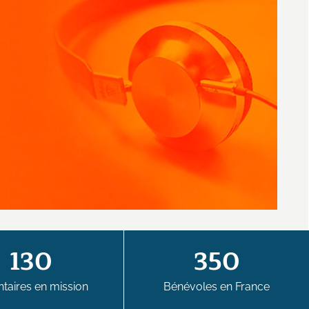
130
350
taires en mission
Bénévoles en France