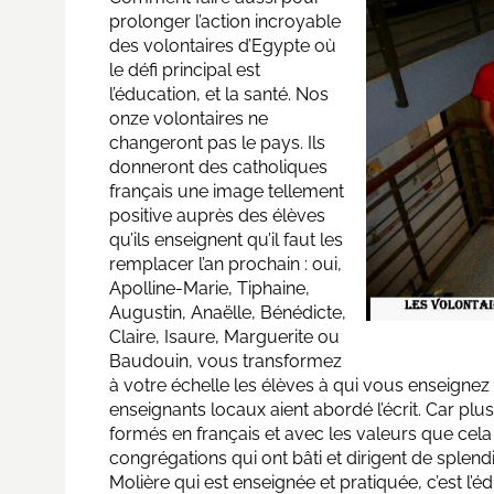
prolonger l’action incroyable
des volontaires d’Egypte où
le défi principal est
l’éducation, et la santé. Nos
onze volontaires ne
changeront pas le pays. Ils
donneront des catholiques
français une image tellement
positive auprès des élèves
qu’ils enseignent qu’il faut les
remplacer l’an prochain : oui,
Apolline-Marie, Tiphaine,
Augustin, Anaëlle, Bénédicte,
Claire, Isaure, Marguerite ou
Baudouin, vous transformez
à votre échelle les élèves à qui vous enseignez 
enseignants locaux aient abordé l’écrit. Car pl
formés en français et avec les valeurs que cela
congrégations qui ont bâti et dirigent de splend
Molière qui est enseignée et pratiquée, c’est l’éd