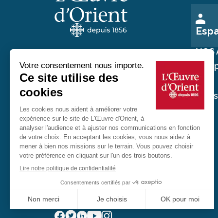
Esp
NOS 
Nos p
Au service des chrétiens d'Orient
Nos
réali
20 rue du Regard 75006 Paris
01 45 48 54 46
Contactez-nous