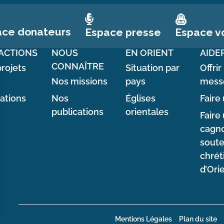
ace donateurs
Espace vo
Espace presse
ACTIONS
NOUS
EN ORIENT
AIDE
CONNAÎTRE
rojets
Situation par
Offrir
Nos missions
pays
mess
sations
Nos
Églises
Faire 
publications
orientales
Faire
cagno
soute
chrét
d’Ori
Mentions Légales
Plan du site