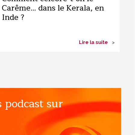
Carême… dans le Kerala, en
Inde ?
Lire la suite
>
 podcast sur