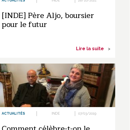
ACTUALITÉS
INDE
28/10/2021
[INDE] Père Aljo, boursier
pour le futur
Lire la suite
>
ACTUALITÉS
INDE
07/03/2019
Comment célèbre-t-on le