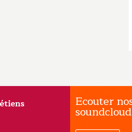
Ecouter nos
rétiens
soundcloud