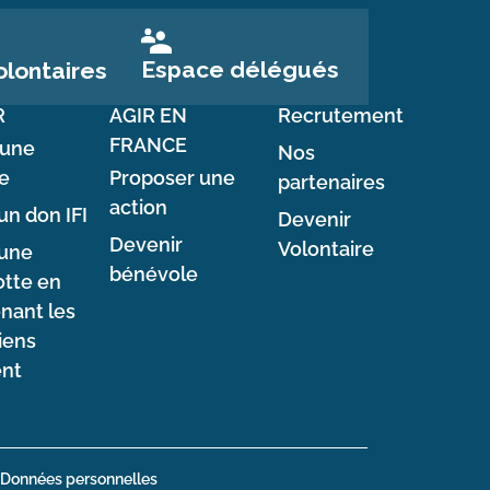
Espace délégués
lontaires
R
AGIR EN
Recrutement
FRANCE
 une
Nos
e
Proposer une
partenaires
action
un don IFI
Devenir
Devenir
Volontaire
 une
bénévole
tte en
nant les
iens
ent
Données personnelles