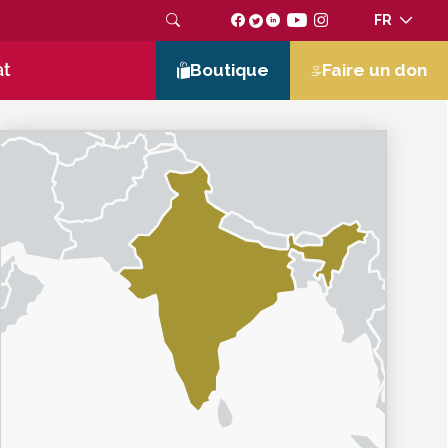
FR
at
Boutique
Faire un don