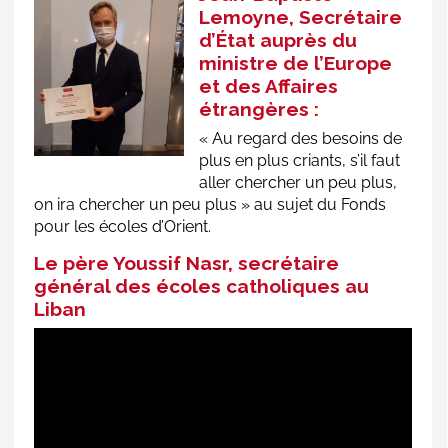
Lemoyne, Secrétaire
d’État auprès du
ministre de l’Europe
et des Affaires
étrangères :
« Au regard des besoins de
plus en plus criants, s’il faut
aller chercher un peu plus,
on ira chercher un peu plus » au sujet du Fonds
pour les écoles d’Orient.
Le père Youssif Nasr, secrétaire
général des écoles catholiques au
Liban