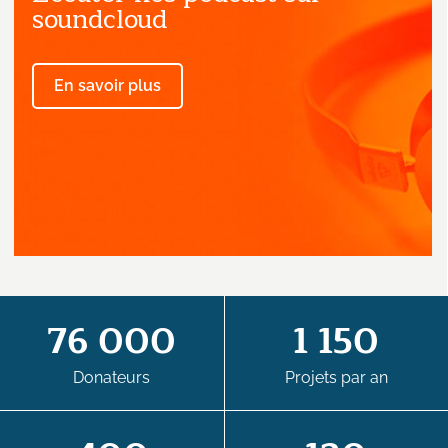
provenant de l'Œuvre d'Orient.
soundcloud
En savoir plus
76 000
1 150
Donateurs
Projets par an