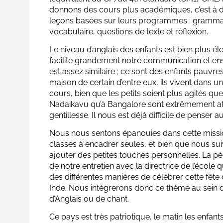
donnons des cours plus académiques, c’est à d
leçons basées sur leurs programmes : gramma
vocabulaire, questions de texte et réflexion.
Le niveau d’anglais des enfants est bien plus él
facilite grandement notre communication et en
est assez similaire ; ce sont des enfants pauvres
maison de certain d’entre eux, ils vivent dans u
cours, bien que les petits soient plus agités qu
Nadaikavu qu’à Bangalore sont extrêmement atta
gentillesse. Il nous est déjà difficile de penser 
Nous nous sentons épanouies dans cette missio
classes à encadrer seules, et bien que nous s
ajouter des petites touches personnelles. La p
de notre entretien avec la directrice de l’école q
des différentes manières de célébrer cette fête
Inde. Nous intégrerons donc ce thème au sein de
d’Anglais ou de chant.
Ce pays est très patriotique, le matin les enfan