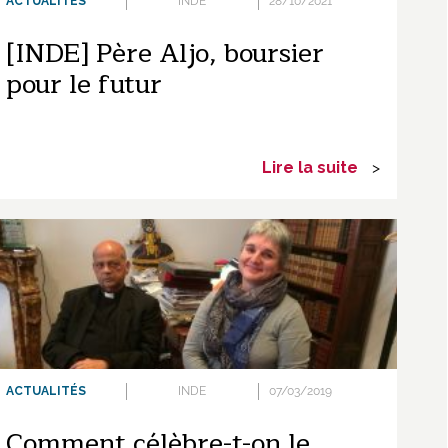
ACTUALITÉS
INDE
28/10/2021
[INDE] Père Aljo, boursier
pour le futur
Lire la suite
>
ACTUALITÉS
INDE
07/03/2019
Comment célèbre-t-on le