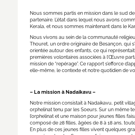
Nous sommes partis en mission dans le sud de l’
partenaire. L’état dans lequel nous avons comme
Kerala, et nous sommes maintenant dans le Kar
Nous vivons au sein de la communauté religieus
Thouret, un ordre originaire de Besançon, qui s
orientée autour des enfants, ce qui représenta
premières volontaires associées à l’Œuvre par
mission de “repérage”. Ce rapport s’efforce d’a
elle-même, le contexte et notre quotidien de vo
– La mission
à
Nadaikavu –
Notre mission consistait à Nadaikavu, petit vil
orphelinat tenu par les Soeurs. Sur un même ter
l’orphelinat et une maison pour jeunes filles fai
composé de 28 filles, âgées de 8 à 18 ans, toute
En plus de ces jeunes filles vivent quelques 