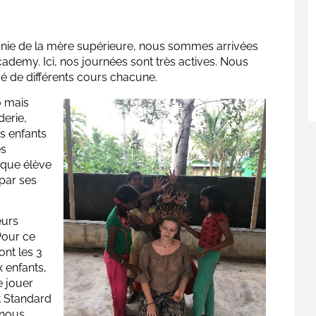
nie de la mère supérieure, nous sommes arrivées
demy. Ici, nos journées sont très actives. Nous
 de différents cours chacune.
0 mais
derie,
s enfants
es
aque élève
 par ses
eurs
 Pour ce
ont les 3
x enfants,
e jouer
t Standard
 nous