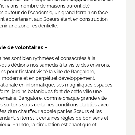
’ici 5 ans, nombre de maisons auront été
es autour de l’Académie, un grand terrain en face
t appartenant aux Soeurs étant en construction
nir une zone résidentielle.
vie de volontaires –
nes sont bien rythmées et consacrées à la
Nous dédions nos samedis à la visite des environs.
s pour l’instant visité la ville de Bangalore,
 moderne et en perpétuel développement.
nationale en informatique, ses magnifiques espaces
orts, jardins botaniques font de cette ville une
emaine. Bangalore, comme chaque grande ville
 sortons sous certaines conditions établies avec
s d’un chauffeur appelé par les Sœurs et les
ant, si l’on suit certaines règles de bon sens et
eux. En Inde, la circulation est chaotique et