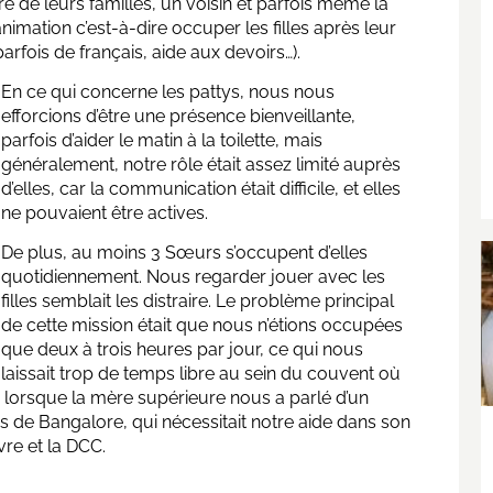
de leurs familles, un voisin et parfois même la
’animation c’est-à-dire occuper les filles après leur
parfois de français, aide aux devoirs…).
En ce qui concerne les pattys, nous nous
efforcions d’être une présence bienveillante,
parfois d’aider le matin à la toilette, mais
généralement, notre rôle était assez limité auprès
d’elles, car la communication était difficile, et elles
ne pouvaient être actives.
De plus, au moins 3 Sœurs s’occupent d’elles
quotidiennement. Nous regarder jouer avec les
filles semblait les distraire. Le problème principal
de cette mission était que nous n’étions occupées
que deux à trois heures par jour, ce qui nous
laissait trop de temps libre au sein du couvent où
le lorsque la mère supérieure nous a parlé d’un
 de Bangalore, qui nécessitait notre aide dans son
re et la DCC.