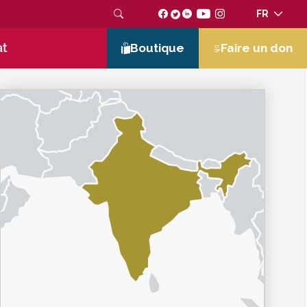
FR
at
Boutique
Faire un don