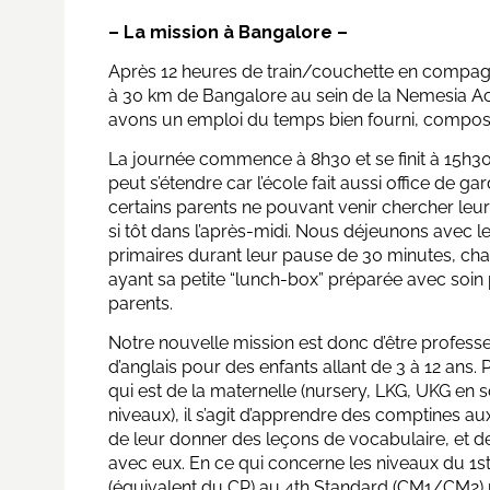
– La mission
à
Bangalore –
Après 12 heures de train/couchette en compag
à 30 km de Bangalore au sein de la Nemesia Aca
avons un emploi du temps bien fourni, composé
La journée commence à 8h30 et se finit à 15h3
peut s’étendre car l’école fait aussi office de gar
certains parents ne pouvant venir chercher leur
si tôt dans l’après-midi. Nous déjeunons avec l
primaires durant leur pause de 30 minutes, ch
ayant sa petite “lunch-box” préparée avec soin
parents.
Notre nouvelle mission est donc d’être profess
d’anglais pour des enfants allant de 3 à 12 ans.
qui est de la maternelle (nursery, LKG, UKG en s
niveaux), il s’agit d’apprendre des comptines au
de leur donner des leçons de vocabulaire, et d
avec eux. En ce qui concerne les niveaux du 1s
(équivalent du CP) au 4th Standard (CM1/CM2)