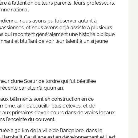
ère à l’attention de leurs parents, leurs professeurs,
hymne national.
indienne, nous avons pu l’observer autant à
passionnés, et nous avons déjà assisté à plusieurs
es qui racontent généralement une histoire biblique
nant et bluffant de voir leur talent à un si jeune
ur d’une Sœur de l’ordre qui fut béatifiée
écente car elle n’a qu’un an.
aux bâtiments sont en construction en ce
me, afin d’accueillir plus d’élèves, et de
 aux primaires d’avoir cours dans de vraies locaux
ns l’enceinte du couvent.
située à 30 km de la ville de Bangalore, dans le
e Harohalli. Ce village est en développement et il est