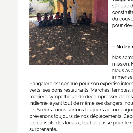
sûr que d
construit
du couven
pour deve
– Notre 
Nos semai
mission. 
Nous avon
immense,
Bangalore est connue pour son expertise inter
verts, ses bons restaurants. Marchés, temples, f
manière sympathique de décompresser de la s
indienne, ayant tout de même ses dangers, nous
les Sœurs : nous sortons toujours accompagnée
prévenons toujours de nos déplacements. Cepend
les conseils des locaux, tout se passe pour le mi
surprenante.