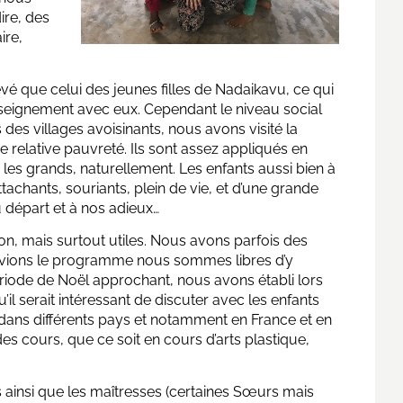
ire, des
ire,
evé que celui des jeunes filles de Nadaikavu, ce qui
seignement avec eux. Cependant le niveau social
 des villages avoisinants, nous avons visité la
ne relative pauvreté. Ils sont assez appliqués en
e les grands, naturellement. Les enfants aussi bien à
chants, souriants, plein de vie, et d’une grande
au départ et à nos adieux…
n, mais surtout utiles. Nous avons parfois des
uivions le programme nous sommes libres d’y
ériode de Noël approchant, nous avons établi lors
u’il serait intéressant de discuter avec les enfants
 dans différents pays et notamment en France et en
s cours, que ce soit en cours d’arts plastique,
ts ainsi que les maîtresses (certaines Sœurs mais