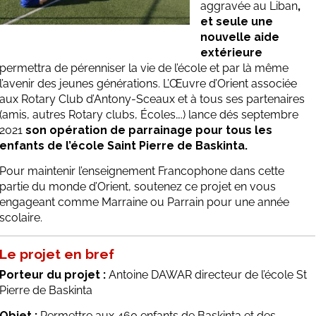
aggravée au Liban
,
et seule une
nouvelle aide
extérieure
permettra de pérenniser la vie de l’école et par là même
l’avenir des jeunes générations. L’Œuvre d’Orient associée
aux Rotary Club d’Antony-Sceaux et à tous ses partenaires
(amis, autres Rotary clubs, Écoles….) lance dés septembre
2021
son opération de parrainage pour tous les
enfants de l’école Saint Pierre de Baskinta.
Pour maintenir l’enseignement Francophone dans cette
partie du monde d’Orient, soutenez ce projet en vous
engageant comme Marraine ou Parrain pour une année
scolaire.
Le projet en bref
Porteur du projet :
Antoine DAWAR directeur de l’école St
Pierre de Baskinta
Objet :
Permettre aux 460 enfants de Baskinta et des