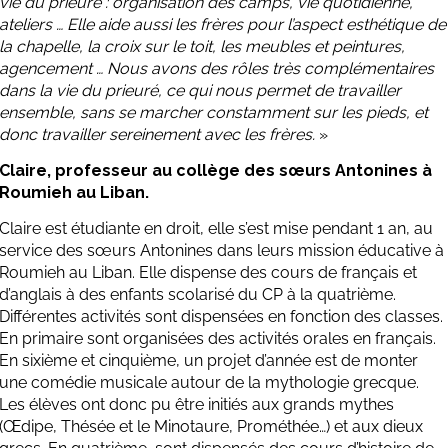
vie du prieuré : organisation des camps, vie quotidienne,
ateliers … Elle aide aussi les frères pour l’aspect esthétique de
la chapelle, la croix sur le toit, les meubles et peintures,
agencement … Nous avons des rôles très complémentaires
dans la vie du prieuré, ce qui nous permet de travailler
ensemble, sans se marcher constamment sur les pieds, et
donc travailler sereinement avec les frères.
»
Claire, professeur au collège des sœurs Antonines à
Roumieh au Liban.
Claire est étudiante en droit, elle s’est mise pendant 1 an, au
service des sœurs Antonines dans leurs mission éducative à
Roumieh
au Liban.
Elle dispense des cours de français et
d’anglais à des enfants scolarisé du CP à la quatrième.
Différentes activités sont dispensées en fonction des classes.
En primaire sont organisées des activités orales en français.
En sixième et cinquième, un projet d’année est de monter
une comédie musicale autour de la mythologie grecque.
Les élèves ont donc pu être initiés aux grands mythes
(Œdipe, Thésée et le Minotaure, Prométhée…) et aux dieux