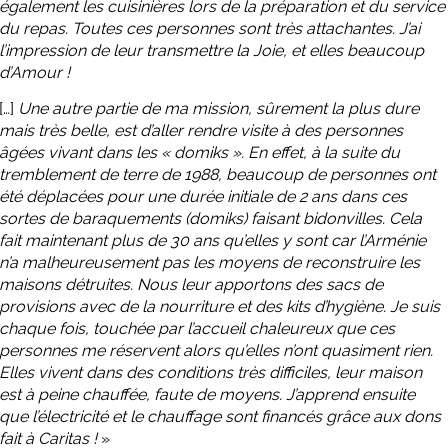
également les cuisinières lors de la préparation et du service
du repas. Toutes ces personnes sont très attachantes. J’ai
l’impression de leur transmettre la Joie, et elles beaucoup
d’Amour !
[…]
Une autre partie de ma mission, sûrement la plus dure
mais très belle, est d’aller rendre visite à des personnes
âgées vivant dans les « domiks ». En effet, à la suite du
tremblement de terre de 1988, beaucoup de personnes ont
été déplacées pour une durée initiale de 2 ans dans ces
sortes de baraquements (domiks) faisant bidonvilles. Cela
fait maintenant plus de 30 ans qu’elles y sont car l’Arménie
n’a malheureusement pas les moyens de reconstruire les
maisons détruites. Nous leur apportons des sacs de
provisions avec de la nourriture et des kits d’hygiène. Je suis
chaque fois, touchée par l’accueil chaleureux que ces
personnes me réservent alors qu’elles n’ont quasiment rien.
Elles vivent dans des conditions très difficiles, leur maison
est à peine chauffée, faute de moyens. J’apprend ensuite
que l’électricité et le chauffage sont financés grâce aux dons
fait à Caritas !
»