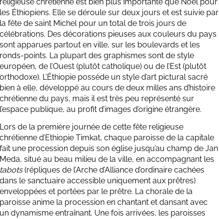
religieuse chrétienne est bien plus importante que Noël pour
les Éthiopiens.
Elle se déroule sur deux jours et est suivie par
la fête de saint Michel pour un total de trois jours de
célébrations. Des décorations pieuses aux couleurs du pays
sont apparues partout en ville, sur les boulevards et les
ronds-points. La plupart des graphismes sont de style
européen, de l’Ouest (plutôt catholique) ou de l’Est (plutôt
orthodoxe). L’Éthiopie possède un style d’art pictural sacré
bien à elle, développé au cours de deux milles ans d’histoire
chrétienne du pays, mais il est très peu représenté sur
l’espace publique, au profit d’images d’origine étrangère.
Lors de la première journée de cette fête religieuse
chrétienne d’Ethiopie Timkat, chaque paroisse de la capitale
fait une procession depuis son église jusqu’au champ de Jan
Meda, situé au beau milieu de la ville, en accompagnant les
tabots
(répliques de l’Arche d’Alliance d’ordinaire cachées
dans le sanctuaire accessible uniquement aux prêtres)
enveloppées et portées par le prêtre. La chorale de la
paroisse anime la procession en chantant et dansant avec
un dynamisme entraînant. Une fois arrivées, les paroisses