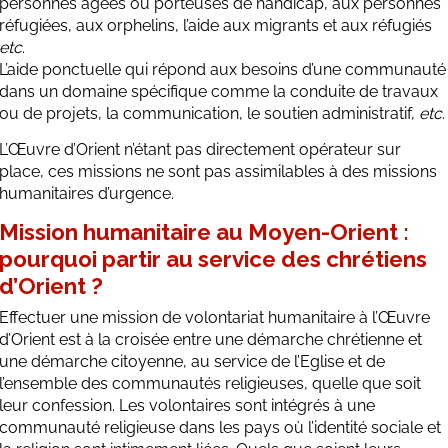
personnes âgées ou porteuses de handicap, aux personnes
réfugiées, aux orphelins, l’aide aux migrants et aux réfugiés
etc
.
L’aide ponctuelle qui répond aux besoins d’une communauté
dans un domaine spécifique comme la conduite de travaux
ou de projets, la communication, le soutien administratif,
etc
.
L’Œuvre d’Orient n’étant pas directement opérateur sur
place, ces missions ne sont pas assimilables à des missions
humanitaires d’urgence.
Mission humanitaire au Moyen-Orient :
pourquoi partir au service des chrétiens
d’Orient ?
Effectuer une mission de volontariat humanitaire à l’Œuvre
d’Orient est à la croisée entre une démarche chrétienne et
une démarche citoyenne, au service de l’Eglise et de
l’ensemble des communautés religieuses, quelle que soit
leur confession. Les volontaires sont intégrés à une
communauté religieuse dans les pays où l’identité sociale et