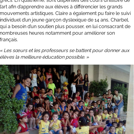
grecs. En quatrième, sont dispensés des cours d’histoire de
l’art afin d’apprendre aux élèves à différencier les grands
mouvements artistiques. Claire a également pu faire le suivi
individuel d’un jeune garçon dyslexique de 14 ans, Charbel,
qui a besoin d’un soutien plus pousser, en lui consacrant de
nombreuses heures notamment pour améliorer son
français.
« Les sœurs et les professeurs se battent pour donner aux
élèves la meilleure éducation possible. »