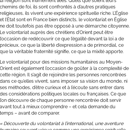
la religion sont intimement liées. Quels que soient leurs
chemins de foi, ils sont confrontés à d’autres pratiques
religieuses, ils vivent une expérience spirituelle riche. L’Église
et l’État sont en France bien distincts, le volontariat en Église
ne doit toutefois pas être opposé à une démarche citoyenne.
Le volontariat auprès des chrétiens d’Orient peut être
l’occasion de redécouvrir ce que l’égalité devant la loi a de
précieux, ce que la liberté d’expression a de primordial, ce
que la véritable fraternité signifie, ce que la mixité apporte.
Le volontariat pour des missions humanitaires au
Moyen-
Orient
est également l’occasion de goûter à la complexité de
cette région. Il s’agit de rejoindre les personnes rencontrées
dans ce qu’elles vivent, sans imposer sa vision du monde, ni
ses méthodes, d’être curieux et à l’écoute sans entrer dans
des considérations politiques locales ou françaises. Ce que
l’on découvre de chaque personne rencontrée doit servir
avant tout à mieux comprendre – et cela demande du
temps – avant de comparer.
« Découverte du volontariat à l’international, une aventure
humaine souvent vécue comme une expérience spirituelle