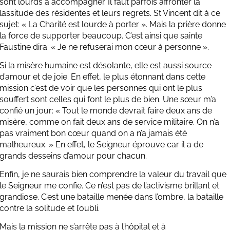
sont lourds à accompagner. Il faut parfois affronter la
lassitude des résidentes et leurs regrets. St Vincent dit à ce
sujet: « La Charité est lourde à porter ». Mais la prière donne
la force de supporter beaucoup. C’est ainsi que sainte
Faustine dira: « Je ne refuserai mon cœur à personne ».
Si la misère humaine est désolante, elle est aussi source
d’amour et de joie. En effet, le plus étonnant dans cette
mission c’est de voir que les personnes qui ont le plus
souffert sont celles qui font le plus de bien. Une sœur m’a
confié un jour: « Tout le monde devrait faire deux ans de
misère, comme on fait deux ans de service militaire. On n’a
pas vraiment bon cœur quand on a n’a jamais été
malheureux. » En effet, le Seigneur éprouve car il a de
grands desseins d’amour pour chacun.
Enfin, je ne saurais bien comprendre la valeur du travail que
le Seigneur me confie. Ce n’est pas de l’activisme brillant et
grandiose. C’est une bataille menée dans l’ombre, la bataille
contre la solitude et l’oubli.
Mais la mission ne s’arrête pas à l’hôpital et à