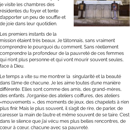
je visite les chambres des
résidentes du foyer et tente
d’apporter un peu de souffle et
de joie dans leur quotidien.
Les premiers instants de la
mission étaient très beaux. Je tâtonnais, sans vraiment
comprendre le pourquoi du comment. Sans réellement
comprendre la profondeur de la pauvreté de ces femmes
qui n’ont plus personne et qui vont mourir souvent seules,
face à Dieu.
Le temps a vite su me montrer la singularité et la beauté
dans l’âme de chacune. Je les aime toutes d’une manière
différente. Elles sont comme des amis, des grand-mères,
des enfants. J’organise des ateliers coiffures, des ateliers
«mouvements », des moments de jeux, des chapelets à n’en
plus finir. Mais le plus souvent, il s’agit de rire, de parler, de
caresser la main de l’autre et même souvent de se taire. C’est
dans le silence que j’ai vécu mes plus belles rencontres, de
cœur à cœur, chacune avec sa pauvreté.