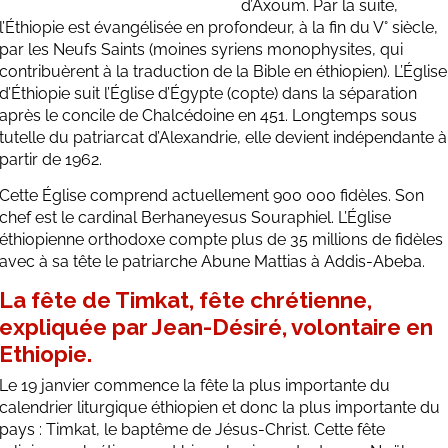
d’Axoum. Par la suite,
l’Éthiopie est évangélisée en profondeur, à la fin du V° siècle,
par les Neufs Saints (moines syriens monophysites, qui
contribuèrent à la traduction de la Bible en éthiopien). L’Église
d’Éthiopie suit l’Église d’Égypte (copte) dans la séparation
après le concile de Chalcédoine en 451. Longtemps sous
tutelle du patriarcat d’Alexandrie, elle devient indépendante à
partir de 1962.
Cette Église comprend actuellement 900 000 fidèles. Son
chef est le cardinal Berhaneyesus Souraphiel. L’Église
éthiopienne orthodoxe compte plus de 35 millions de fidèles
avec à sa tête le patriarche Abune Mattias à Addis-Abeba.
La fête de Timkat, fête chrétienne,
expliquée par Jean-Désiré, volontaire en
Ethiopie.
Le 19 janvier commence la fête la plus importante du
calendrier liturgique éthiopien et donc la plus importante du
pays : Timkat, le baptême de Jésus-Christ. Cette fête